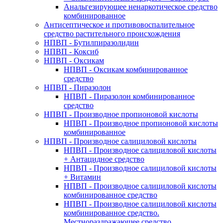
Анальгезирующее ненаркотическое средство
комбинированное
Антисептическое и противовоспалительное
средство растительного происхождения
НПВП - Бутилпиразолидин
НПВП - Коксиб
НПВП - Оксикам
НПВП - Оксикам комбинированное
средство
НПВП - Пиразолон
НПВП - Пиразолон комбинированное
средство
НПВП - Производное пропионовой кислоты
НПВП - Производное пропионовой кислоты
комбинированное
НПВП - Производное салициловой кислоты
НПВП - Производное салициловой кислоты
+ Антацидное средство
НПВП - Производное салициловой кислоты
+ Витамин
НПВП - Производное салициловой кислоты
комбинированное средство
НПВП - Производное салициловой кислоты
комбинированное средство.
Местнораздражающее средство