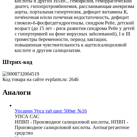
кислоты и других НПВС, гемофилия, геморрагический
диатез, гипопротромбинемия, расслаивающая аневризма
аорты, портальная гипертензия, дефицит витамина К,
печёночная и/или почечная недостаточность, дефицит
глюкозо-6-фосфатдегидрогеназы, синдром Рейе, детский
возраст (до 15 лет - риск развития синдрома Рейе у детей
с гипертермией на фоне вирусных заболеваний), I и III
триместры беременности, период лактации,
повышенная чувствительность к ацетилсалициловой
кислоте и другим салицилатам.
Штрих-код
Код товара на сайте evpfarm.ru:
2646
Аналоги
Упсарин Упса таб шип 500мг №16
УПСА САС
НПВП - Производное салициловой кислоты, НПВП -
Производное салициловой кислоты. Антиагрегантное
средство