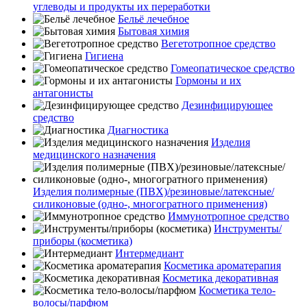
углеводы и продукты их переработки
Бельё лечебное
Бытовая химия
Вегетотропное средство
Гигиена
Гомеопатическое средство
Гормоны и их
антагонисты
Дезинфицирующее
средство
Диагностика
Изделия
медицинского назначения
Изделия полимерные (ПВХ)/резиновые/латексные/
силиконовые (одно-, многогратного применения)
Иммунотропное средство
Инструменты/
приборы (косметика)
Интермедиант
Косметика ароматерапия
Косметика декоративная
Косметика тело-
волосы/парфюм