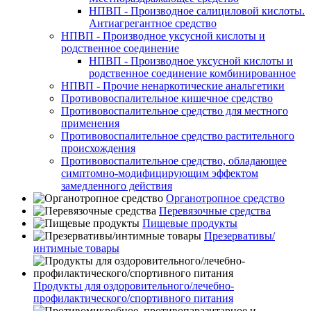
НПВП - Производное салициловой кислоты.
Антиагрегантное средство
НПВП - Производное уксусной кислоты и
родственное соединение
НПВП - Производное уксусной кислоты и
родственное соединение комбинированное
НПВП - Прочие ненаркотические анальгетики
Противовоспалительное кишечное средство
Противовоспалительное средство для местного
применения
Противовоспалительное средство растительного
происхождения
Противовоспалительное средство, обладающее
симптомно-модифицирующим эффектом
замедленного действия
Органотропное средство
Перевязочные средства
Пищевые продукты
Презервативы/
интимные товары
Продукты для оздоровительного/лечебно-
профилактического/спортивного питания