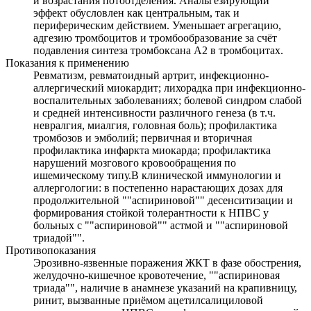
и возрастания потоотделения. Анальгезирующий
эффект обусловлен как центральным, так и
периферическим действием. Уменьшает агрегацию,
адгезию тромбоцитов и тромбообразование за счёт
подавления синтеза тромбоксана А2 в тромбоцитах.
Показания к применению
Ревматизм, ревматоидный артрит, инфекционно-
аллергический миокардит; лихорадка при инфекционно-
воспалительных заболеваниях; болевой синдром слабой
и средней интенсивности различного генеза (в т.ч.
невралгия, миалгия, головная боль); профилактика
тромбозов и эмболий; первичная и вторичная
профилактика инфаркта миокарда; профилактика
нарушений мозгового кровообращения по
ишемическому типу.В клинической иммунологии и
аллергологии: в постепенно нарастающих дозах для
продолжительной ""аспириновой"" десенситизации и
формирования стойкой толерантности к НПВС у
больных с ""аспириновой"" астмой и ""аспириновой
триадой"".
Противопоказания
Эрозивно-язвенные поражения ЖКТ в фазе обострения,
желудочно-кишечное кровотечение, ""аспириновая
триада"", наличие в анамнезе указаний на крапивницу,
ринит, вызванные приёмом ацетилсалициловой