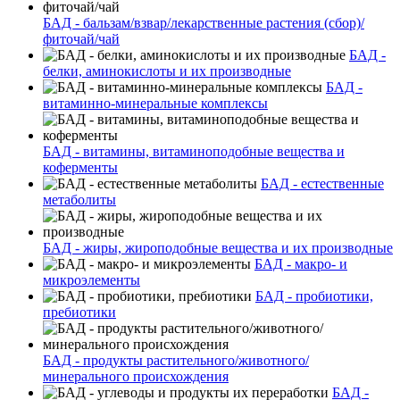
БАД - бальзам/взвар/лекарственные растения (сбор)/
фиточай/чай
БАД -
белки, аминокислоты и их производные
БАД -
витаминно-минеральные комплексы
БАД - витамины, витаминоподобные вещества и
коферменты
БАД - естественные
метаболиты
БАД - жиры, жироподобные вещества и их производные
БАД - макро- и
микроэлементы
БАД - пробиотики,
пребиотики
БАД - продукты растительного/животного/
минерального происхождения
БАД -