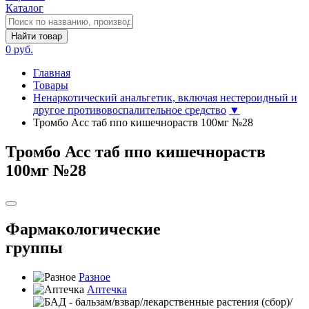
Каталог
Найти товар
0 руб.
Главная
Товары
Ненаркотический анальгетик, включая нестероидный и
другое противовоспалительное средство
▼
Тромбо Асс таб ппо кишечнораств 100мг №28
Тромбо Асс таб ппо кишечнораств
100мг №28
Фармакологические
группы
Разное
Аптечка