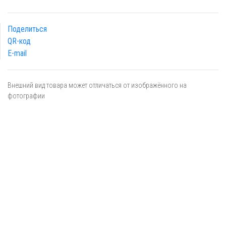
Поделиться
QR-код
E-mail
Внешний вид товара может отличаться от изображённого на
фотографии
Я даю
согласие
на обработку персональных данных в
соответствии с
политикой обработки персональных данных