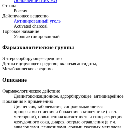
Обновление ПФК АО
Страна
Россия
Действующее вещество
Активированный уголь
Activated charcoal
Торговое название
Уголь активированный
Фармакологические группы
Энтеросорбирующее средство
Детоксицирующее средство, включая антидоты,
Метаболическое средство
Описание
Фармакологическое действие
Дезинтоксикационное, адсорбирующее, антидиарейное.
Показания к применению
Диспепсия, заболевания, сопровождающиеся
процессами гниения и брожения в кишечнике (в т.ч.
метеоризм), повышенная кислотность и гиперсекреция
желудочного сока, диарея, острые отравления (в т.ч.
алкалоидами, гликозидами, солями тяжелых металлов),