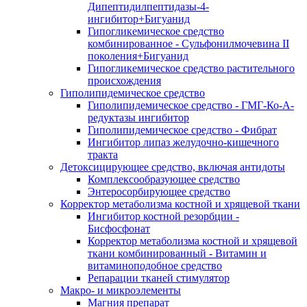
Дипептидилпептидазы-4-
ингибитор+Бигуанид
Гипогликемическое средство
комбинированное - Сульфонилмочевина II
поколения+Бигуанид
Гипогликемическое средство растительного
происхождения
Гиполипидемическое средство
Гиполипидемическое средство - ГМГ-Ко-А-
редуктазы ингибитор
Гиполипидемическое средство - Фибрат
Ингибитор липаз желудочно-кишечного
тракта
Детоксицирующее средство, включая антидоты
Комплексообразующее средство
Энтеросорбирующее средство
Корректор метаболизма костной и хрящевой ткани
Ингибитор костной резорбции -
Бисфосфонат
Корректор метаболизма костной и хрящевой
ткани комбинированный - Витамин и
витаминоподобное средство
Репарации тканей стимулятор
Макро- и микроэлементы
Магния препарат