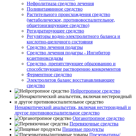
Нефролитиаза средство лечения
Поливитаминное средство
Растительного происхождения средство
(метаболическое, противовоспалительное,
общетонизирующее средство)
Регидратирующее средство
Регуляторы водно-электролитного баланса и
кислотно-щелочного состояния
Средство лечения подагры
Средство лечения подагры - Ингибитор
ксантиноксидазы
Средство, препятствующее образованию и
способствующие растворению конкрементов
Ферментное средство
Электролитов баланс восстанавливающее
средство
Нейротропное средство
Ненаркотический анальгетик, включая нестероидный и
другое противовоспалительное средство
Органотропное средство
Перевязочные средства
Пищевые продукты
Презервативы/