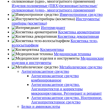
Изделия полимерные (ПВХ)/резиновые/латексные/
силиконовые (одно-, многогратного применения)
Иммунотропное средство
Инструменты/
приборы (косметика)
Интермедиант
Косметика ароматерапия
Косметика декоративная
Косметика тело-
волосы/парфюм
Космецевтика
Медицинская техника
Медицинские
изделия и инструменты
Метаболическое средство
Антигипоксантное средство
Антигипоксантное средство
комбинированное
Антигипоксантное средство.
Ангиопротектор и корректоры
микроциркуляции. Регенерант и репарант
Антигипоксантное средство. Ноотропное.
Ангиопротекторное средство
Белки и аминокислоты