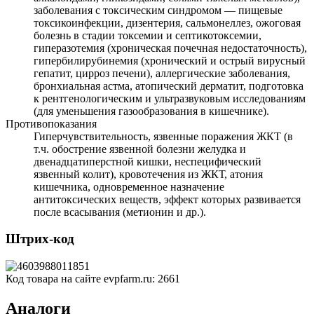
заболевания с токсическим синдромом — пищевые
токсикоинфекции, дизентерия, сальмонеллез, ожоговая
болезнь в стадии токсемии и септикотоксемии,
гиперазотемия (хроническая почечная недостаточность),
гипербилирубинемия (хронический и острый вирусный
гепатит, цирроз печени), аллергические заболевания,
бронхиальная астма, атопический дерматит, подготовка
к рентгенологическим и ультразвуковым исследованиям
(для уменьшения газообразования в кишечнике).
Противопоказания
Гиперчувствительность, язвенные поражения ЖКТ (в
т.ч. обострение язвенной болезни желудка и
двенадцатиперстной кишки, неспецифический
язвенный колит), кровотечения из ЖКТ, атония
кишечника, одновременное назначение
антитоксических веществ, эффект которых развивается
после всасывания (метионин и др.).
Штрих-код
Код товара на сайте evpfarm.ru:
2661
Аналоги