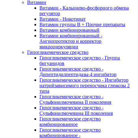
Витамин
Витамин - Кальциево-фосфорного обмена
регулятор
Витамин - Никотинат
Витамин группы B + Прочие препараты
Витамин комбинированный
Витамин комбинированный -
Ангиопротектор и корректор
микроциркуляции
Гипогликемическое средство
Гипогликемическое средство - Группа
бигуанидов
Гипогликемическое средство -
Дипептидилпептидазы-4 ингибитор
Гипогликемическое средство - Ингибитор
натрийзависимого переносчика глюкозы 2
типа
Гипогликемическое средство -
Сульфонилмочевина II поколения
Гипогликемическое средство -
Сульфонилмочевина III поколения
Гипогликемическое средство
комбинированное
Гипогликемическое средство
комбинированное -