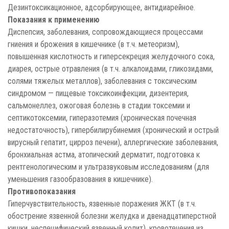
Дезинтоксикационное, адсорбирующее, антидиарейное.
Показания к применению
Диспепсия, заболевания, сопровождающиеся процессами
гниения и брожения в кишечнике (в т.ч. метеоризм),
повышенная кислотность и гиперсекреция желудочного сока,
диарея, острые отравления (в т.ч. алкалоидами, гликозидами,
солями тяжелых металлов), заболевания с токсическим
синдромом — пищевые токсикоинфекции, дизентерия,
сальмонеллез, ожоговая болезнь в стадии токсемии и
септикотоксемии, гиперазотемия (хроническая почечная
недостаточность), гипербилирубинемия (хронический и острый
вирусный гепатит, цирроз печени), аллергические заболевания,
бронхиальная астма, атопический дерматит, подготовка к
рентгенологическим и ультразвуковым исследованиям (для
уменьшения газообразования в кишечнике).
Противопоказания
Гиперчувствительность, язвенные поражения ЖКТ (в т.ч.
обострение язвенной болезни желудка и двенадцатиперстной
кишки, неспецифический язвенный колит), кровотечения из