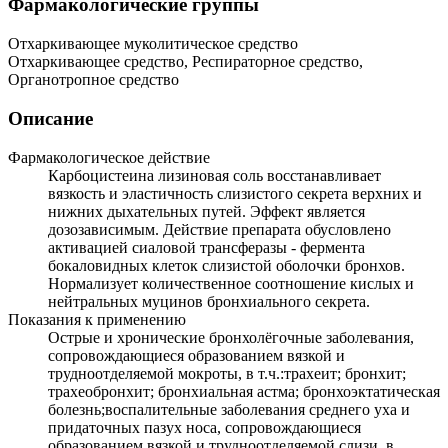
Фармакологические группы
Отхаркивающее муколитическое средство
Отхаркивающее средство, Респираторное средство,
Органотропное средство
Описание
Фармакологическое действие
Карбоцистеина лизиновая соль восстанавливает
вязкость и эластичность слизистого секрета верхних и
нижних дыхательных путей. Эффект является
дозозависимым. Действие препарата обусловлено
активацией сиаловой трансферазы - фермента
бокаловидных клеток слизистой оболочки бронхов.
Нормализует количественное соотношение кислых и
нейтральных муцинов бронхиального секрета.
Показания к применению
Острые и хронические бронхолёгочные заболевания,
сопровождающиеся образованием вязкой и
трудноотделяемой мокроты, в т.ч.:трахеит; бронхит;
трахеобронхит; бронхиальная астма; бронхоэктатическая
болезнь;воспалительные заболевания среднего уха и
придаточных пазух носа, сопровождающиеся
образованием вязкой и трудноотделяемой слизи, в