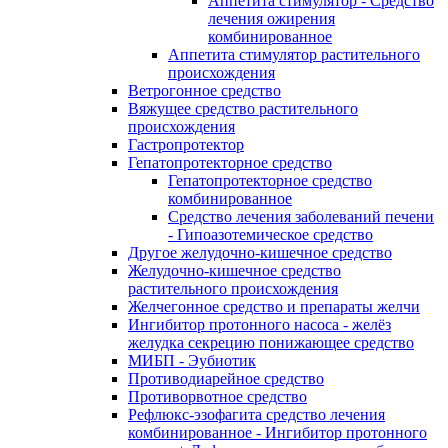
Аппетита стимулятор - Средство
лечения ожирения
комбинированное
Аппетита стимулятор растительного
происхождения
Ветрогонное средство
Вяжущее средство растительного
происхождения
Гастропротектор
Гепатопротекторное средство
Гепатопротекторное средство
комбинированное
Средство лечения заболеваний печени
- Гипоазотемическое средство
Другое желудочно-кишечное средство
Желудочно-кишечное средство
растительного происхождения
Желчегонное средство и препараты желчи
Ингибитор протонного насоса - желёз
желудка секрецию понижающее средство
МИБП - Эубиотик
Противодиарейное средство
Противорвотное средство
Рефлюкс-эзофагита средство лечения
комбинированное - Ингибитор протонного