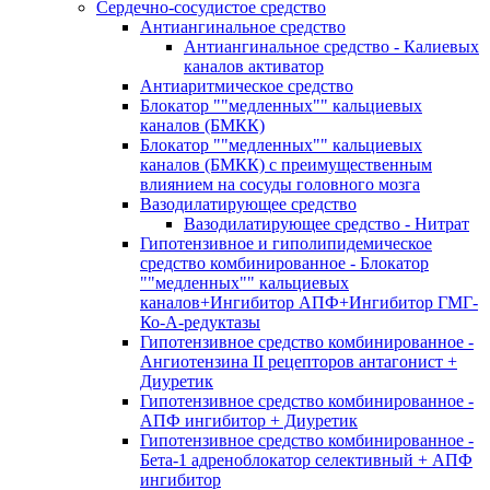
Сердечно-сосудистое средство
Антиангинальное средство
Антиангинальное средство - Калиевых
каналов активатор
Антиаритмическое средство
Блокатор ""медленных"" кальциевых
каналов (БМКК)
Блокатор ""медленных"" кальциевых
каналов (БМКК) с преимущественным
влиянием на сосуды головного мозга
Вазодилатирующее средство
Вазодилатирующее средство - Нитрат
Гипотензивное и гиполипидемическое
средство комбинированное - Блокатор
""медленных"" кальциевых
каналов+Ингибитор АПФ+Ингибитор ГМГ-
Ко-А-редуктазы
Гипотензивное средство комбинированное -
Ангиотензина II рецепторов антагонист +
Диуретик
Гипотензивное средство комбинированное -
АПФ ингибитор + Диуретик
Гипотензивное средство комбинированное -
Бета-1 адреноблокатор селективный + АПФ
ингибитор