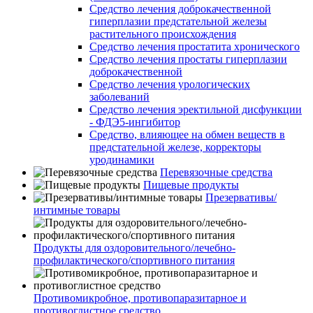
Средство лечения доброкачественной
гиперплазии предстательной железы
растительного происхождения
Средство лечения простатита хронического
Средство лечения простаты гиперплазии
доброкачественной
Средство лечения урологических
заболеваний
Средство лечения эректильной дисфункции
- ФДЭ5-ингибитор
Средство, влияющее на обмен веществ в
предстательной железе, корректоры
уродинамики
Перевязочные средства
Пищевые продукты
Презервативы/
интимные товары
Продукты для оздоровительного/лечебно-
профилактического/спортивного питания
Противомикробное, противопаразитарное и
противоглистное средство