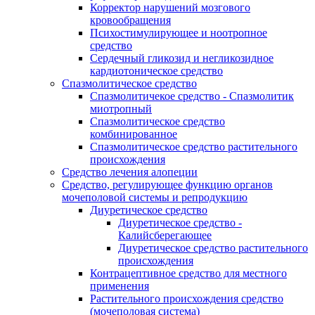
Корректор нарушений мозгового
кровообращения
Психостимулирующее и ноотропное
средство
Сердечный гликозид и негликозидное
кардиотоническое средство
Спазмолитическое средство
Спазмолитичекое средство - Спазмолитик
миотропный
Спазмолитическое средство
комбинированное
Спазмолитическое средство растительного
происхождения
Средство лечения алопеции
Средство, регулирующее функцию органов
мочеполовой системы и репродукцию
Диуретическое средство
Диуретическое средство -
Калийсберегающее
Диуретическое средство растительного
происхождения
Контрацептивное средство для местного
применения
Растительного происхождения средство
(мочеполовая система)