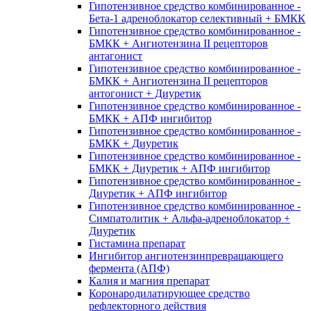
Гипотензивное средство комбинированное -
Бета-1 адреноблокатор селективный + БМКК
Гипотензивное средство комбинированное -
БМКК + Ангиотензина II рецепторов
антагонист
Гипотензивное средство комбинированное -
БМКК + Ангиотензина II рецепторов
антогонист + Диуретик
Гипотензивное средство комбинированное -
БМКК + АПФ ингибитор
Гипотензивное средство комбинированное -
БМКК + Диуретик
Гипотензивное средство комбинированное -
БМКК + Диуретик + АПФ ингибитор
Гипотензивное средство комбинированное -
Диуретик + АПФ ингибитор
Гипотензивное средство комбинированное -
Симпатолитик + Альфа-адреноблокатор +
Диуретик
Гистамина препарат
Ингибитор ангиотензинпревращающего
фермента (АПФ)
Калия и магния препарат
Коронародилатирующее средство
рефлекторного действия