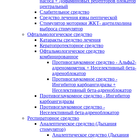
насоса + Дофаминовых рецепторов блокатор
центральный
Слабительное средство
Средство лечения язвы пептической
Стимулятор моторики ЖКТ- ацетилхолина
выброса стимулятор
Офтальмологическое средство
Катаракты средство лечения
Кератопротекторное средство
Офтальмологическое средство
комбинированное
Противоглаукомное средство - Альфа2-
адреномиметик + Неселективный бета-
адреноблокатор
Противоглаукомное средство -
Ингибитор карбоангидразы +
Неселективный бета-адреноблокатор
Противоглаукомное средство - Ингибитор
карбоангидразы
Противоглаукомное средство -
Неселективный бета-адреноблокатор
Респираторное средство
Аналептическое средство (Дыхания
стимулятор)
Аналептическое средство (Дыхания