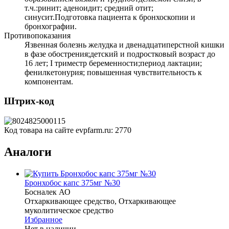
т.ч.:ринит; аденоидит; средний отит;
синусит.Подготовка пациента к бронхоскопии и
бронхографии.
Противопоказания
Язвенная болезнь желудка и двенадцатиперстной кишки
в фазе обострения;детский и подростковый возраст до
16 лет; I триместр беременности;период лактации;
фенилкетонурия; повышенная чувствительность к
компонентам.
Штрих-код
Код товара на сайте evpfarm.ru:
2770
Аналоги
Бронхобос капс 375мг №30
Босналек АО
Отхаркивающее средство, Отхаркивающее
муколитическое средство
Избранное
Нет в наличии