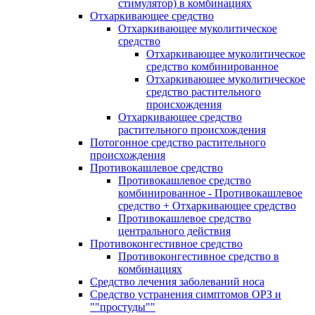
стимулятор) в комбинациях
Отхаркивающее средство
Отхаркивающее муколитическое
средство
Отхаркивающее муколитическое
средство комбинированное
Отхаркивающее муколитическое
средство растительного
происхождения
Отхаркивающее средство
растительного происхождения
Потогонное средство растительного
происхождения
Противокашлевое средство
Противокашлевое средство
комбинированное - Противокашлевое
средство + Отхаркивающее средство
Противокашлевое средство
центрального действия
Противоконгестивное средство
Противоконгестивное средство в
комбинациях
Средство лечения заболеваний носа
Средство устранения симптомов ОРЗ и
""простуды""