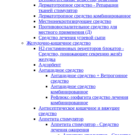
Дерматотропное средство - Репарации
тканей стимулятор
Дерматотропное средство комбинированное
Местнонекротизирующее средство
Противовоспалительное средство для
местного применения (Д)
Средство лечения угревой сыпи
Желудочно-кишечное средство
H2-гистаминовых рецепторов блокатор -
Средство, понижающее секрецию желёз
желудка
Адсорбент
Антацидное средство
Антацидное средство + Ветрогонное
средство
Антацидное средство
комбинированное
Рефлюкс-эзофагита средство лечения
комбинированное
Антисептическое кишечное и вяжущее
средство
Аппетита стимулятор
Аппетита стимулятор - Средство
лечения ожирения