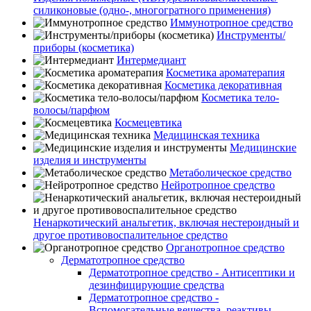
силиконовые (одно-, многогратного применения)
Иммунотропное средство
Инструменты/
приборы (косметика)
Интермедиант
Косметика ароматерапия
Косметика декоративная
Косметика тело-
волосы/парфюм
Космецевтика
Медицинская техника
Медицинские
изделия и инструменты
Метаболическое средство
Нейротропное средство
Ненаркотический анальгетик, включая нестероидный и
другое противовоспалительное средство
Органотропное средство
Дерматотропное средство
Дерматотропное средство - Антисептики и
дезинфицирующие средства
Дерматотропное средство -
Вспомогательные вещества, реактивы