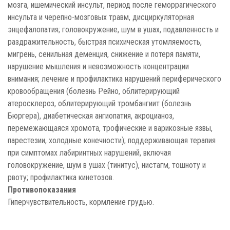
мозга, ишемический инсульт, период после геморрагического
инсульта и черепно-мозговых травм, дисциркуляторная
энцефалопатия; головокружение, шум в ушах, подавленность и
раздражительность, быстрая психическая утомляемость,
мигрень, сенильная деменция, снижение и потеря памяти,
нарушение мышления и невозможность концентрации
внимания; лечение и профилактика нарушений периферического
кровообращения (болезнь Рейно, облитерирующий
атеросклероз, облитерирующий тромбангиит (болезнь
Бюргера), диабетическая ангиопатия, акроцианоз,
перемежающаяся хромота, трофические и варикозные язвы,
парестезии, холодные конечности); поддерживающая терапия
при симптомах лабиринтных нарушений, включая
головокружение, шум в ушах (тинитус), нистагм, тошноту и
рвоту; профилактика кинетозов.
Противопоказания
Гиперчувствительность, кормление грудью.