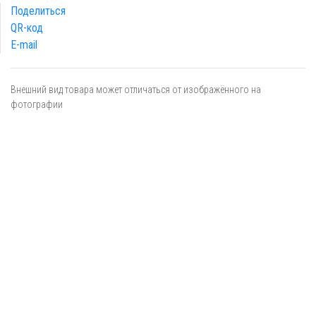
Поделиться
QR-код
E-mail
Внешний вид товара может отличаться от изображённого на
фотографии
Я даю
согласие
на обработку персональных данных в
соответствии с
политикой обработки персональных данных
ОТПРАВИТЬ