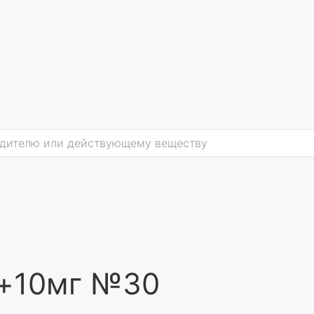
г+10мг №30