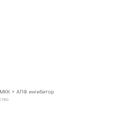
БМКК + АПФ ингибитор
ство