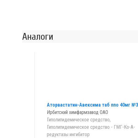
Аналоги
Аторвастатин-Авексима таб ппо 40мг №
Ирбитский химфармзавод ОАО
Гиполипидемическое средство,
Гиполипидемическое средство - ГМГ-Ко-А-
редуктазы ингибитор