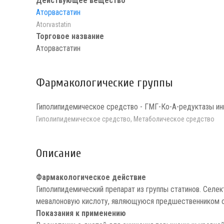
Действующее вещество
Аторвастатин
Atorvastatin
Торговое название
Аторвастатин
Фармакологические группы
Гиполипидемическое средство - ГМГ-Ко-А-редуктазы ин
Гиполипидемическое средство, Метаболическое средство
Описание
Фармакологическое действие
Гиполипидемический препарат из группы статинов. Селе
мевалоновую кислоту, являющуюся предшественником с
Показания к применению