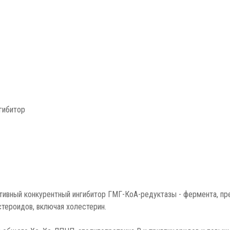
гибитор
ктивный конкурентный ингибитор ГМГ-КоА-редуктазы - фермента, п
тероидов, включая холестерин.