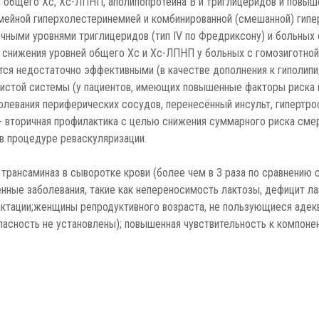
 общего Хс, Хс-ЛПНП, аполипопротеина В и триглицеридов и повыш
ейной гиперхолестеринемией и комбинированной (смешанной) гиперл
ными уровнями триглицеридов (тип IV по Фредриксону) и больных с 
 снижения уровней общего Хс и Хс-ЛПНП у больных с гомозиготной
я недостаточно эффективными (в качестве дополнения к гиполипид
истой системы (у пациентов, имеющих повышенные факторы риска в
аболевания периферических сосудов, перенесённый инсульт, гипертр
 - вторичная профилактика с целью снижения суммарного риска смер
 в процедуре реваскуляризации.
трансаминаз в сыворотке крови (более чем в 3 раза по сравнению с
нные заболевания, такие как непереносимость лактозы, дефицит ла
лактации;женщины репродуктивного возраста, не пользующиеся адек
пасность не установлены); повышенная чувствительность к компоне