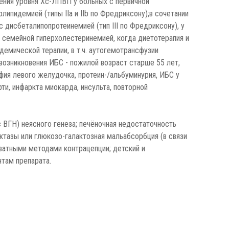
ения уровня Хс-ЛПВП у больных с первичной
ипидемией (типы IIa и IIb по Фредриксону);в сочетании
дисбеталипопротеинемией (тип III по Фредриксону), у
 семейной гиперхолестеринемией, когда диетотерапия и
емической терапии, в т.ч. аутогемотрансфузии
озникновения ИБС - пожилой возраст старше 55 лет,
офия левого желудочка, протеин-/альбуминурия, ИБС у
ти, инфаркта миокарда, инсульта, повторной
 ВГН) неясного генеза; печёночная недостаточность
ктазы или глюкозо-галактозная мальабсорбция (в связи
ватными методами контрацепции; детский и
нтам препарата.