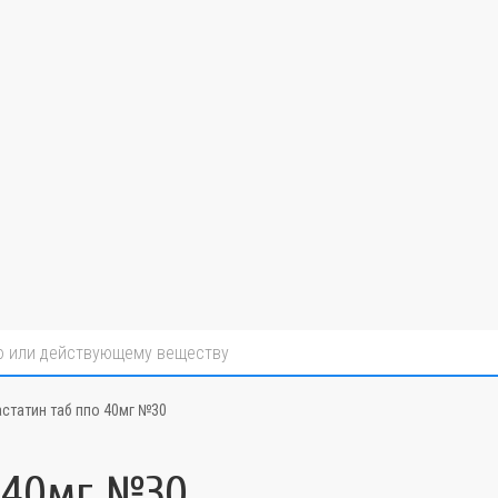
статин таб ппо 40мг №30
 40мг №30