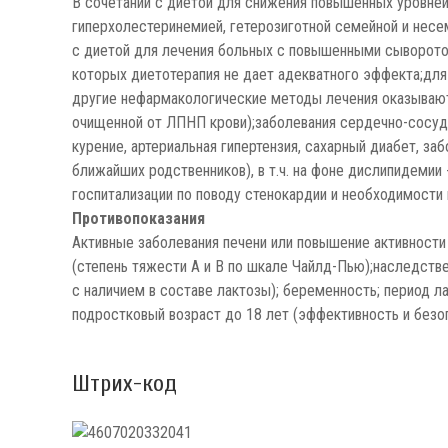
В сочетании с диетой для снижения повышенных уровней
гиперхолестеринемией, гетерозиготной семейной и несем
с диетой для лечения больных с повышенными сывороточ
которых диетотерапия не дает адекватного эффекта;для
другие нефармакологические методы лечения оказываютс
очищенной от ЛПНП крови);заболевания сердечно-сосуд
курение, артериальная гипертензия, сахарный диабет, з
ближайших родственников), в т.ч. на фоне дислипидемии
госпитализации по поводу стенокардии и необходимости
Противопоказания
Активные заболевания печени или повышение активности 
(степень тяжести А и В по шкале Чайлд-Пью);наследстве
с наличием в составе лактозы); беременность; период 
подростковый возраст до 18 лет (эффективность и безо
Штрих-код