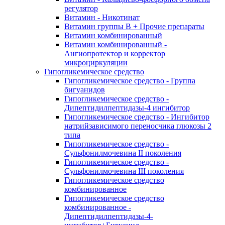
регулятор
Витамин - Никотинат
Витамин группы B + Прочие препараты
Витамин комбинированный
Витамин комбинированный -
Ангиопротектор и корректор
микроциркуляции
Гипогликемическое средство
Гипогликемическое средство - Группа
бигуанидов
Гипогликемическое средство -
Дипептидилпептидазы-4 ингибитор
Гипогликемическое средство - Ингибитор
натрийзависимого переносчика глюкозы 2
типа
Гипогликемическое средство -
Сульфонилмочевина II поколения
Гипогликемическое средство -
Сульфонилмочевина III поколения
Гипогликемическое средство
комбинированное
Гипогликемическое средство
комбинированное -
Дипептидилпептидазы-4-