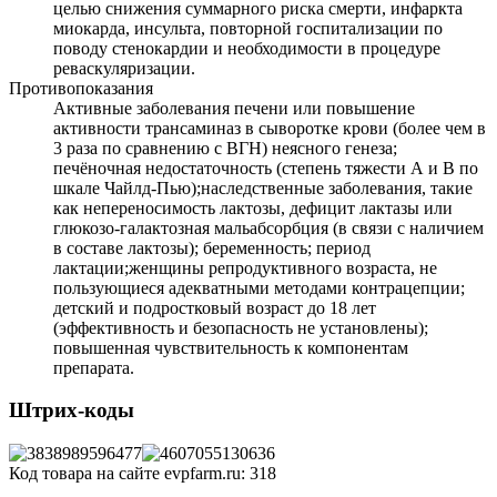
целью снижения суммарного риска смерти, инфаркта
миокарда, инсульта, повторной госпитализации по
поводу стенокардии и необходимости в процедуре
реваскуляризации.
Противопоказания
Активные заболевания печени или повышение
активности трансаминаз в сыворотке крови (более чем в
3 раза по сравнению с ВГН) неясного генеза;
печёночная недостаточность (степень тяжести А и В по
шкале Чайлд-Пью);наследственные заболевания, такие
как непереносимость лактозы, дефицит лактазы или
глюкозо-галактозная мальабсорбция (в связи с наличием
в составе лактозы); беременность; период
лактации;женщины репродуктивного возраста, не
пользующиеся адекватными методами контрацепции;
детский и подростковый возраст до 18 лет
(эффективность и безопасность не установлены);
повышенная чувствительность к компонентам
препарата.
Штрих-коды
Код товара на сайте evpfarm.ru:
318