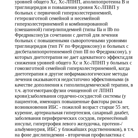
уровней общего Хс, Хс-ЛПНП, аполипопротеина В и
триглицеридов и повышения уровня Хс-ЛПВП у
больных с первичной гиперхолестеринемией,
гетерозиготной семейной и несемейной
гиперхолестеринемией и комбинированной
(смешанной) гиперлипидемией (типы IIa и IIb по
Фредриксону);в сочетании с диетой для лечения
больных с повышенными сывороточными уровнями
триглицеридов (тип IV по Фредриксону) и больных с
дисбеталипопротеинемией (тип III по Фредриксону), у
которых диетотерапия не дает адекватного эффекта;для
снижения уровней общего Хс и Хс-ЛПНП у больных с
гомозиготной семейной гиперхолестеринемией, когда
диетотерапия и другие нефармакологические методы
лечения оказываются недостаточно эффективными (в
качестве дополнения к гиполипидемической терапии, в
т.ч. аутогемотрансфузии очищенной от ЛПНП
крови);заболевания сердечно-сосудистой системы (у
пациентов, имеющих повышенные факторы риска
возникновения ИБС - пожилой возраст старше 55 лет,
курение, артериальная гипертензия, сахарный диабет,
заболевания периферических сосудов, перенесённый
инсульт, гипертрофия левого желудочка, протеин-/
альбуминурия, ИБС у ближайших родственников), в т.ч.
на фоне дислипидемии - вторичная профилактика с