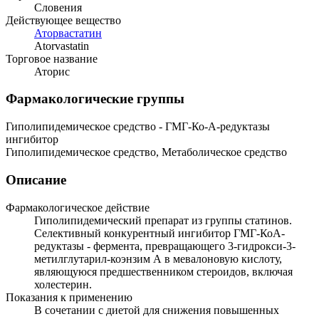
Словения
Действующее вещество
Аторвастатин
Atorvastatin
Торговое название
Аторис
Фармакологические группы
Гиполипидемическое средство - ГМГ-Ко-А-редуктазы
ингибитор
Гиполипидемическое средство, Метаболическое средство
Описание
Фармакологическое действие
Гиполипидемический препарат из группы статинов.
Селективный конкурентный ингибитор ГМГ-КоА-
редуктазы - фермента, превращающего 3-гидрокси-3-
метилглутарил-коэнзим А в мевалоновую кислоту,
являющуюся предшественником стероидов, включая
холестерин.
Показания к применению
В сочетании с диетой для снижения повышенных