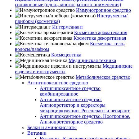
силиконовые (одно-, многогратного применения)
Иммунотропное средство
Инструменты/
приборы (косметика)
Интермедиант
Косметика ароматерапия
Косметика декоративная
Косметика тело-
волосы/парфюм
Космецевтика
Медицинская техника
Медицинские
изделия и инструменты
Метаболическое средство
Антигипоксантное средство
Антигипоксантное средство
комбинированное
Антигипоксантное средство.
Ангиопротектор и корректоры
микроциркуляции. Регенерант и репарант
Антигипоксантное средство. Ноотропное.
Ангиопротекторное средство
Белки и аминокислоты
Витамин
Витамин - Кальциево-фосфорного обмена