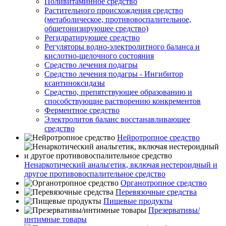
Поливитаминное средство
Растительного происхождения средство
(метаболическое, противовоспалительное,
общетонизирующее средство)
Регидратирующее средство
Регуляторы водно-электролитного баланса и
кислотно-щелочного состояния
Средство лечения подагры
Средство лечения подагры - Ингибитор
ксантиноксидазы
Средство, препятствующее образованию и
способствующие растворению конкрементов
Ферментное средство
Электролитов баланс восстанавливающее
средство
Нейротропное средство
Ненаркотический анальгетик, включая нестероидный и
другое противовоспалительное средство
Органотропное средство
Перевязочные средства
Пищевые продукты
Презервативы/
интимные товары