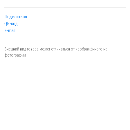
Поделиться
QR-код
E-mail
Внешний вид товара может отличаться от изображённого на
фотографии
Я даю
согласие
на обработку персональных данных в
соответствии с
политикой обработки персональных данных