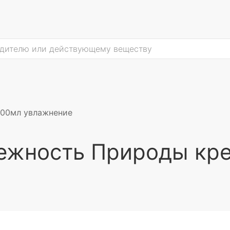
100мл увлажнение
ежность Природы кр