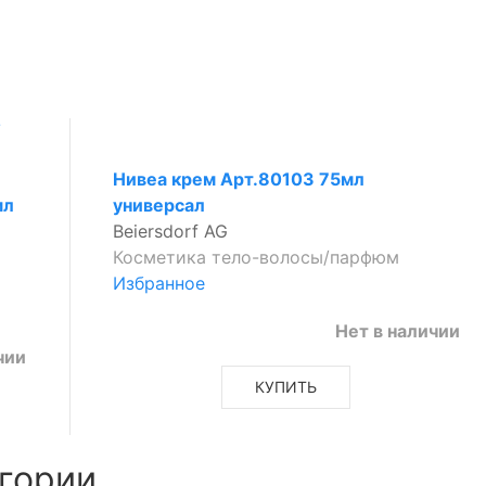
Нивеа крем Арт.80103 75мл
мл
универсал
Beiersdorf AG
Косметика тело-волосы/парфюм
Избранное
Нет в наличии
чии
КУПИТЬ
гории