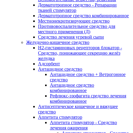
Дерматотропное средство - Репарации
тканей стимулятор
Дерматотропное средство комбинированное
Местнонекротизирующее средство
Противовоспалительное средство для
местного применения (Д)
Средство лечения угревой сыпи
Желудочно-кишечное средство
H2-гистаминовых рецепторов блокатор -
Средство, понижающее секрецию желёз
желудка
Адсорбент
Антацидное средство
Антацидное средство + Ветрогонное
средство
Антацидное средство
комбинированное
Рефлюкс-эзофагита средство лечения
комбинированное
Антисептическое кишечное и вяжущее
средство
Аппетита стимулятор
Аппетита стимулятор - Средство
лечения ожирения