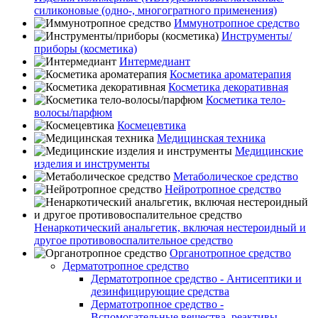
силиконовые (одно-, многогратного применения)
Иммунотропное средство
Инструменты/
приборы (косметика)
Интермедиант
Косметика ароматерапия
Косметика декоративная
Косметика тело-
волосы/парфюм
Космецевтика
Медицинская техника
Медицинские
изделия и инструменты
Метаболическое средство
Нейротропное средство
Ненаркотический анальгетик, включая нестероидный и
другое противовоспалительное средство
Органотропное средство
Дерматотропное средство
Дерматотропное средство - Антисептики и
дезинфицирующие средства
Дерматотропное средство -
Вспомогательные вещества, реактивы