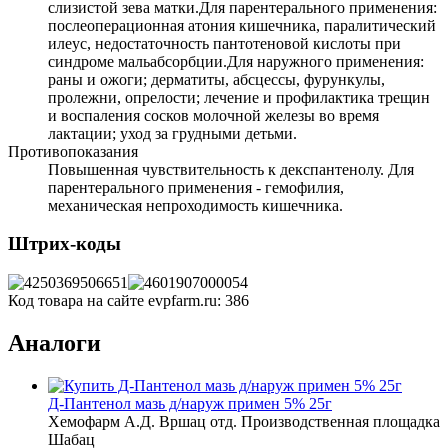
слизистой зева матки.Для парентерального применения:
послеоперационная атония кишечника, паралитический
илеус, недостаточность пантотеновой кислоты при
синдроме мальабсорбции.Для наружного применения:
раны и ожоги; дерматиты, абсцессы, фурункулы,
пролежни, опрелости; лечение и профилактика трещин
и воспаления сосков молочной железы во время
лактации; уход за грудными детьми.
Противопоказания
Повышенная чувствительность к декспантенолу. Для
парентерального применения - гемофилия,
механическая непроходимость кишечника.
Штрих-коды
Код товара на сайте evpfarm.ru:
386
Аналоги
Д-Пантенол мазь д/наруж примен 5% 25г
Хемофарм А.Д. Вршац отд. Производственная площадка
Шабац