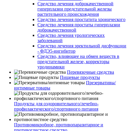
Средство лечения доброкачественной
гиперплазии предстательной железы
растительного происхождения
Средство лечения простатита хронического
Средство лечения простаты гиперплазии
доброкачественной
Средство лечения урологических
заболеваний
Средство лечения эректильной дисфункции
- ФДЭ5-ингибитор
Средство, влияющее на обмен веществ в
предстательной железе, корректоры
уродинамики
Перевязочные средства
Пищевые продукты
Презервативы/
интимные товары
Продукты для оздоровительного/лечебно-
профилактического/спортивного питания
Противомикробное, противопаразитарное и
противоглистное средство