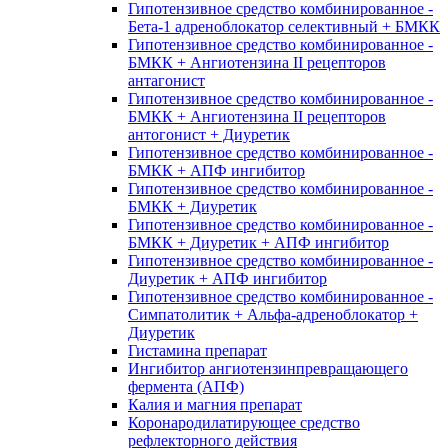
Гипотензивное средство комбинированное -
Бета-1 адреноблокатор селективный + БМКК
Гипотензивное средство комбинированное -
БМКК + Ангиотензина II рецепторов
антагонист
Гипотензивное средство комбинированное -
БМКК + Ангиотензина II рецепторов
антогонист + Диуретик
Гипотензивное средство комбинированное -
БМКК + АПФ ингибитор
Гипотензивное средство комбинированное -
БМКК + Диуретик
Гипотензивное средство комбинированное -
БМКК + Диуретик + АПФ ингибитор
Гипотензивное средство комбинированное -
Диуретик + АПФ ингибитор
Гипотензивное средство комбинированное -
Симпатолитик + Альфа-адреноблокатор +
Диуретик
Гистамина препарат
Ингибитор ангиотензинпревращающего
фермента (АПФ)
Калия и магния препарат
Коронародилатирующее средство
рефлекторного действия