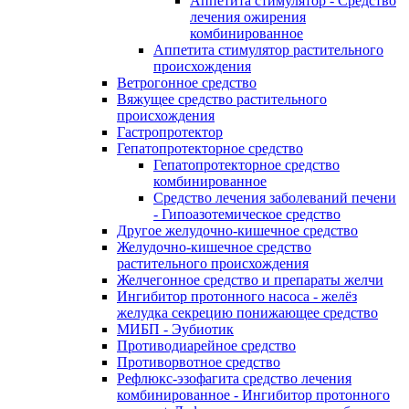
Аппетита стимулятор - Средство
лечения ожирения
комбинированное
Аппетита стимулятор растительного
происхождения
Ветрогонное средство
Вяжущее средство растительного
происхождения
Гастропротектор
Гепатопротекторное средство
Гепатопротекторное средство
комбинированное
Средство лечения заболеваний печени
- Гипоазотемическое средство
Другое желудочно-кишечное средство
Желудочно-кишечное средство
растительного происхождения
Желчегонное средство и препараты желчи
Ингибитор протонного насоса - желёз
желудка секрецию понижающее средство
МИБП - Эубиотик
Противодиарейное средство
Противорвотное средство
Рефлюкс-эзофагита средство лечения
комбинированное - Ингибитор протонного