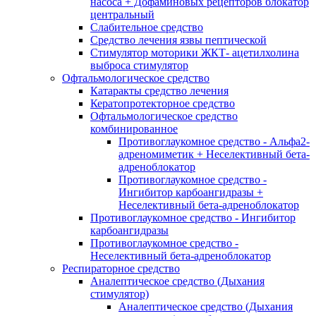
насоса + Дофаминовых рецепторов блокатор
центральный
Слабительное средство
Средство лечения язвы пептической
Стимулятор моторики ЖКТ- ацетилхолина
выброса стимулятор
Офтальмологическое средство
Катаракты средство лечения
Кератопротекторное средство
Офтальмологическое средство
комбинированное
Противоглаукомное средство - Альфа2-
адреномиметик + Неселективный бета-
адреноблокатор
Противоглаукомное средство -
Ингибитор карбоангидразы +
Неселективный бета-адреноблокатор
Противоглаукомное средство - Ингибитор
карбоангидразы
Противоглаукомное средство -
Неселективный бета-адреноблокатор
Респираторное средство
Аналептическое средство (Дыхания
стимулятор)
Аналептическое средство (Дыхания