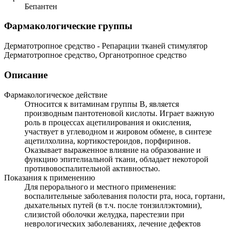
Бепантен
Фармакологические группы
Дерматотропное средство - Репарации тканей стимулятор
Дерматотропное средство, Органотропное средство
Описание
Фармакологическое действие
Относится к витаминам группы B, является
производным пантотеновой кислоты. Играет важную
роль в процессах ацетилирования и окисления,
участвует в углеводном и жировом обмене, в синтезе
ацетилхолина, кортикостероидов, порфиринов.
Оказывает выраженное влияние на образование и
функцию эпителиальной ткани, обладает некоторой
противовоспалительной активностью.
Показания к применению
Для перорального и местного применения:
воспалительные заболевания полости рта, носа, гортани,
дыхательных путей (в т.ч. после тонзиллэктомии),
слизистой оболочки желудка, парестезии при
неврологических заболеваниях, лечение дефектов