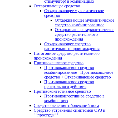
стимулятор) в комбинациях
Отхаркивающее средство
Отхаркивающее муколитическое
средство
Отхаркивающее муколитическое
средство комбинированное
Отхаркивающее муколитическое
средство растительного
происхождения
Отхаркивающее средство
растительного происхождения
Потогонное средство растительного
происхождения
Противокашлевое средство
Противокашлевое средство
комбинированное - Противокашлевое
средство + Отхаркивающее средство
Противокашлевое средство
центрального действия
Противоконгестивное средство
Противоконгестивное средство в
комбинациях
Средство лечения заболеваний носа
Средство устранения симптомов ОРЗ и
""простуды""