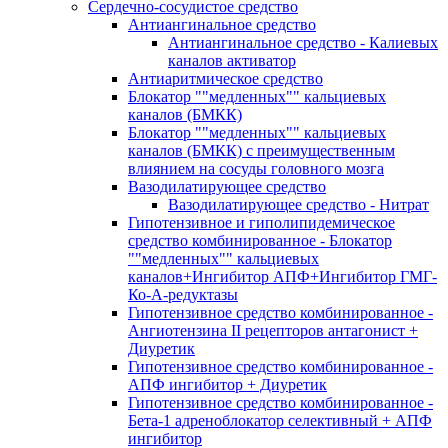
Сердечно-сосудистое средство
Антиангинальное средство
Антиангинальное средство - Калиевых
каналов активатор
Антиаритмическое средство
Блокатор ""медленных"" кальциевых
каналов (БМКК)
Блокатор ""медленных"" кальциевых
каналов (БМКК) с преимущественным
влиянием на сосуды головного мозга
Вазодилатирующее средство
Вазодилатирующее средство - Нитрат
Гипотензивное и гиполипидемическое
средство комбинированное - Блокатор
""медленных"" кальциевых
каналов+Ингибитор АПФ+Ингибитор ГМГ-
Ко-А-редуктазы
Гипотензивное средство комбинированное -
Ангиотензина II рецепторов антагонист +
Диуретик
Гипотензивное средство комбинированное -
АПФ ингибитор + Диуретик
Гипотензивное средство комбинированное -
Бета-1 адреноблокатор селективный + АПФ
ингибитор