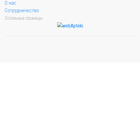
О нас
Сотрудничество
Остальные страницы
Мы будем показывать аптеки для вашего города
Выбор отделения для получения заказа
Рынок Универсам
г. Евпатория, пр. Победы 59В
Выбрать