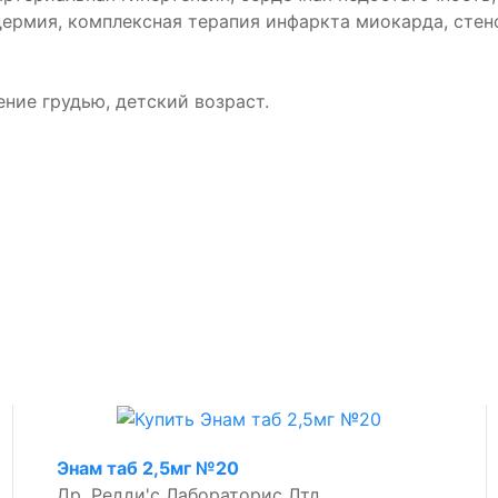
дермия, комплексная терапия инфаркта миокарда, сте
ние грудью, детский возраст.
Энам таб 2,5мг №20
Др. Редди'с Лабораторис Лтд