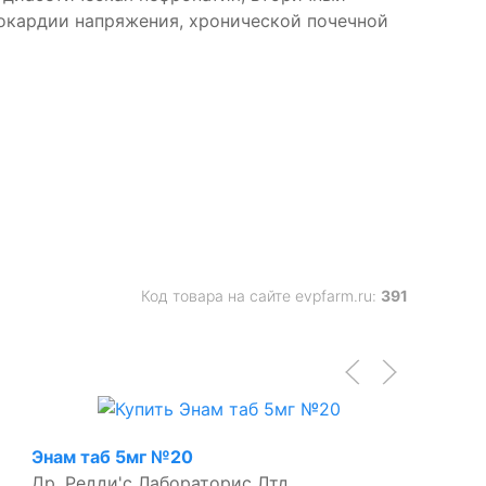
нокардии напряжения, хронической почечной
Код товара на сайте evpfarm.ru:
391
Энам таб 5мг №20
Др. Редди'с Лабораторис Лтд