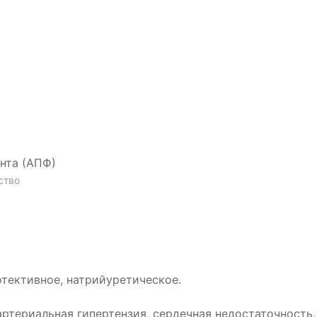
нта (АПФ)
ство
тективное, натрийуретическое.
артериальная гипертензия, сердечная недостаточность