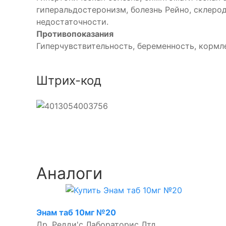
гиперальдостеронизм, болезнь Рейно, склеро
недостаточности.
Противопоказания
Гиперчувствительность, беременность, кормле
Штрих-код
Аналоги
Энам таб 10мг №20
Др. Редди'с Лабораторис Лтд