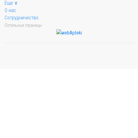
Еще ∨
О нас
Сотрудничество
Остальные страницы
Мы будем показывать аптеки для вашего города
Выбор отделения для получения заказа
Рынок Универсам
г. Евпатория, пр. Победы 59В