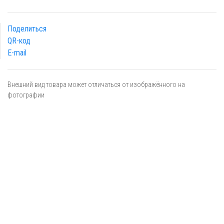
Поделиться
QR-код
E-mail
Внешний вид товара может отличаться от изображённого на
фотографии
Я даю
согласие
на обработку персональных данных в
соответствии с
политикой обработки персональных данных