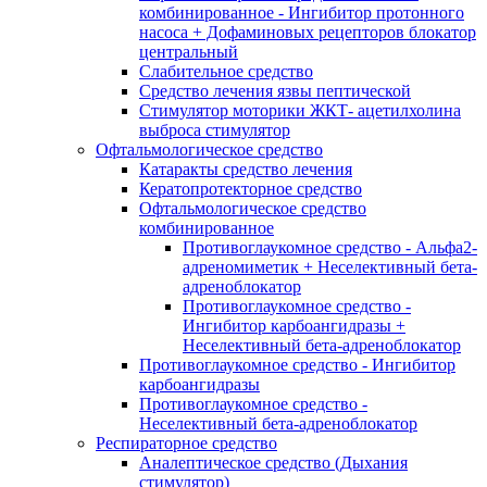
комбинированное - Ингибитор протонного
насоса + Дофаминовых рецепторов блокатор
центральный
Слабительное средство
Средство лечения язвы пептической
Стимулятор моторики ЖКТ- ацетилхолина
выброса стимулятор
Офтальмологическое средство
Катаракты средство лечения
Кератопротекторное средство
Офтальмологическое средство
комбинированное
Противоглаукомное средство - Альфа2-
адреномиметик + Неселективный бета-
адреноблокатор
Противоглаукомное средство -
Ингибитор карбоангидразы +
Неселективный бета-адреноблокатор
Противоглаукомное средство - Ингибитор
карбоангидразы
Противоглаукомное средство -
Неселективный бета-адреноблокатор
Респираторное средство
Аналептическое средство (Дыхания
стимулятор)