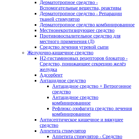
Дерматотропное средство -
Вспомогательные вещества, реактивы
Дерматотропное средство - Репарации
тканей стимулятор
Дерматотропное средство комбинированное
Местнонекротизирующее средство
Противовоспалительное средство для
местного применения (Д)
Средство лечения угревой сыпи
Желудочно-кишечное средство
H2-гистаминовых рецепторов блокатор -
Средство, понижающее секрецию желёз
желудка
Адсорбент
Антацидное средство
Антацидное средство + Ветрогонное
средство
Антацидное средство
комбинированное
Рефлюкс-эзофагита средство лечения
комбинированное
Антисептическое кишечное и вяжущее
средство
Аппетита стимулятор
Аппетита стимулятор - Средство