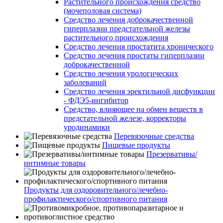
Растительного происхождения средство
(мочеполовая система)
Средство лечения доброкачественной
гиперплазии предстательной железы
растительного происхождения
Средство лечения простатита хронического
Средство лечения простаты гиперплазии
доброкачественной
Средство лечения урологических
заболеваний
Средство лечения эректильной дисфункции
- ФДЭ5-ингибитор
Средство, влияющее на обмен веществ в
предстательной железе, корректоры
уродинамики
Перевязочные средства
Пищевые продукты
Презервативы/
интимные товары
Продукты для оздоровительного/лечебно-
профилактического/спортивного питания