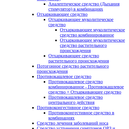
Аналептическое средство (Дыхания
стимулятор) в комбинациях
Отхаркивающее средство
Отхаркивающее муколитическое
средство
Отхаркивающее муколитическое
средство комбинированное
Отхаркивающее муколитическое
средство растительного
происхождения
Отхаркивающее средство
растительного происхождения
Потогонное средство растительного
происхождения
Противокашлевое средство
Противокашлевое средство
комбинированное - Противокашлевое
средство + Отхаркивающее средство
Противокашлевое средство
центрального действия
Противоконгестивное средство
Противоконгестивное средство в
комбинациях
Средство лечения заболеваний носа
Средство устранения симптомов ОРЗ и