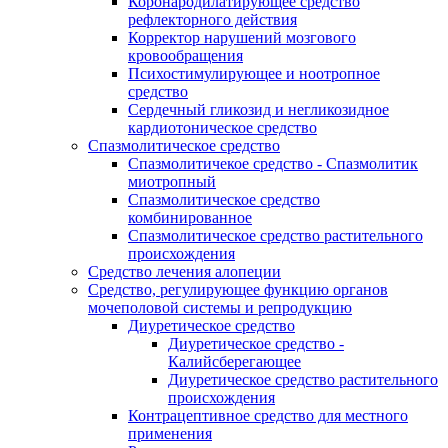
Коронародилатирующее средство
рефлекторного действия
Корректор нарушений мозгового
кровообращения
Психостимулирующее и ноотропное
средство
Сердечный гликозид и негликозидное
кардиотоническое средство
Спазмолитическое средство
Спазмолитичекое средство - Спазмолитик
миотропный
Спазмолитическое средство
комбинированное
Спазмолитическое средство растительного
происхождения
Средство лечения алопеции
Средство, регулирующее функцию органов
мочеполовой системы и репродукцию
Диуретическое средство
Диуретическое средство -
Калийсберегающее
Диуретическое средство растительного
происхождения
Контрацептивное средство для местного
применения