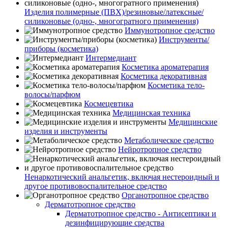
Изделия полимерные (ПВХ)/резиновые/латексные/
силиконовые (одно-, многогратного применения)
Иммунотропное средство
Инструменты/
приборы (косметика)
Интермедиант
Косметика ароматерапия
Косметика декоративная
Косметика тело-
волосы/парфюм
Космецевтика
Медицинская техника
Медицинские
изделия и инструменты
Метаболическое средство
Нейротропное средство
Ненаркотический анальгетик, включая нестероидный и
другое противовоспалительное средство
Органотропное средство
Дерматотропное средство
Дерматотропное средство - Антисептики и
дезинфицирующие средства