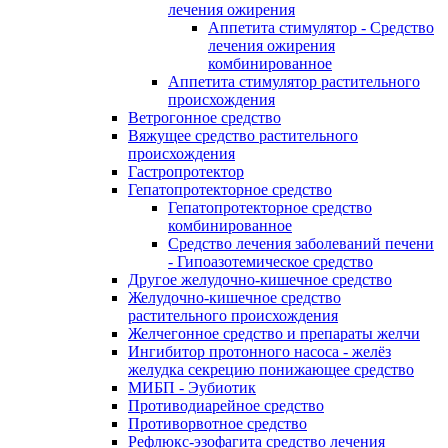
лечения ожирения
Аппетита стимулятор - Средство
лечения ожирения
комбинированное
Аппетита стимулятор растительного
происхождения
Ветрогонное средство
Вяжущее средство растительного
происхождения
Гастропротектор
Гепатопротекторное средство
Гепатопротекторное средство
комбинированное
Средство лечения заболеваний печени
- Гипоазотемическое средство
Другое желудочно-кишечное средство
Желудочно-кишечное средство
растительного происхождения
Желчегонное средство и препараты желчи
Ингибитор протонного насоса - желёз
желудка секрецию понижающее средство
МИБП - Эубиотик
Противодиарейное средство
Противорвотное средство
Рефлюкс-эзофагита средство лечения