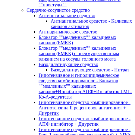
""простуды""
Сердечно-сосудистое средство
Антиангинальное средство
Антиангинальное средство - Калиевых
каналов активатор
Антиаритмическое средство
Блокатор ""медленных"" кальциевых
каналов (БМКК)
Блокатор ""медленных"" кальциевых
каналов (БМКК) с преимущественным
влиянием на сосуды головного мозга
Вазодилатирующее средство
Вазодилатирующее средство - Нитрат
Гипотензивное и гиполипидемическое
средство комбинированное - Блокатор
""медленных"" кальциевых
каналов+Ингибитор АПФ+Ингибитор ГМГ-
Ко-А-редуктазы
Гипотензивное средство комбинированное -
Ангиотензина II рецепторов антагонист +
Диуретик
Гипотензивное средство комбинированное -
АПФ ингибитор + Диуретик
Гипотензивное средство комбинированное -
Бета-1 адреноблокатор селективный + АПФ