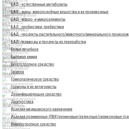
БАД - естественные метаболиты
БАД - жиры, жироподобные вещества и их производные
БАД - макро- и микроэлементы
БАД - пробиотики, пребиотики
БАД - продукты растительного/животного/минерального происхо
БАД - углеводы и продукты их переработки
Бельё лечебное
Бытовая химия
Вегетотропное средство
Гигиена
Гомеопатическое средство
Гормоны и их антагонисты
Дезинфицирующее средство
Диагностика
Изделия медицинского назначения
Изделия полимерные (ПВХ)/резиновые/латексные/силиконовые (одн
Иммунотропное средство