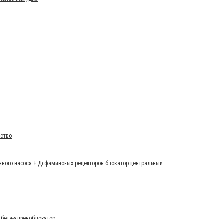
дство
онного насоса + Дофаминовых рецепторов блокатор центральный
 бета-адреноблокатор