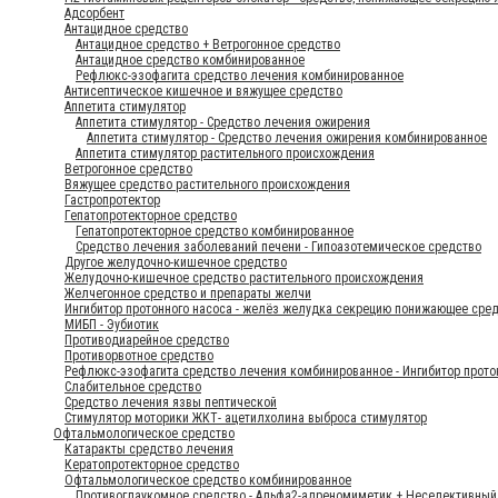
Адсорбент
Антацидное средство
Антацидное средство + Ветрогонное средство
Антацидное средство комбинированное
Рефлюкс-эзофагита средство лечения комбинированное
Антисептическое кишечное и вяжущее средство
Аппетита стимулятор
Аппетита стимулятор - Средство лечения ожирения
Аппетита стимулятор - Средство лечения ожирения комбинированное
Аппетита стимулятор растительного происхождения
Ветрогонное средство
Вяжущее средство растительного происхождения
Гастропротектор
Гепатопротекторное средство
Гепатопротекторное средство комбинированное
Средство лечения заболеваний печени - Гипоазотемическое средство
Другое желудочно-кишечное средство
Желудочно-кишечное средство растительного происхождения
Желчегонное средство и препараты желчи
Ингибитор протонного насоса - желёз желудка секрецию понижающее сре
МИБП - Эубиотик
Противодиарейное средство
Противорвотное средство
Рефлюкс-эзофагита средство лечения комбинированное - Ингибитор прот
Слабительное средство
Средство лечения язвы пептической
Стимулятор моторики ЖКТ- ацетилхолина выброса стимулятор
Офтальмологическое средство
Катаракты средство лечения
Кератопротекторное средство
Офтальмологическое средство комбинированное
Противоглаукомное средство - Альфа2-адреномиметик + Неселективный