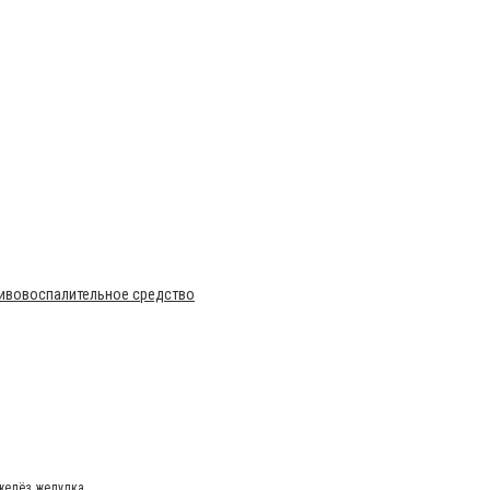
тивовоспалительное средство
 желёз желудка