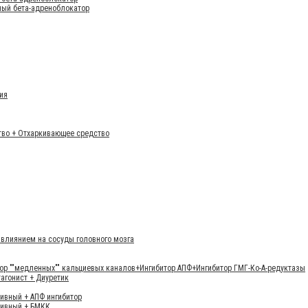
ный бета-адреноблокатор
ия
тво + Отхаркивающее средство
влиянием на сосуды головного мозга
ор ""медленных"" кальциевых каналов+Ингибитор АПФ+Ингибитор ГМГ-Ко-А-редуктазы
тагонист + Диуретик
тивный + АПФ ингибитор
тивный + БМКК