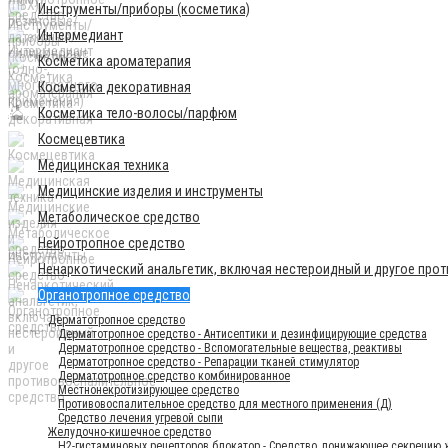
Инструменты/приборы (косметика)
Интермедиант
Косметика ароматерапия
Косметика декоративная
Косметика тело-волосы/парфюм
Космецевтика
Медицинская техника
Медицинские изделия и инструменты
Метаболическое средство
Нейротропное средство
Ненаркотический анальгетик, включая нестероидный и другое про
Органотропное средство
Дерматотропное средство
Дерматотропное средство - Антисептики и дезинфицирующие средства
Дерматотропное средство - Вспомогательные вещества, реактивы
Дерматотропное средство - Репарации тканей стимулятор
Дерматотропное средство комбинированное
Местнонекротизирующее средство
Противовоспалительное средство для местного применения (Д)
Средство лечения угревой сыпи
Желудочно-кишечное средство
H2-гистаминовых рецепторов блокатор - Средство, понижающее секрецию