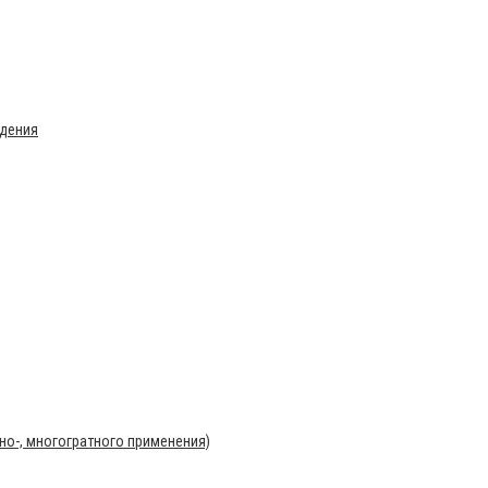
ждения
о-, многогратного применения)