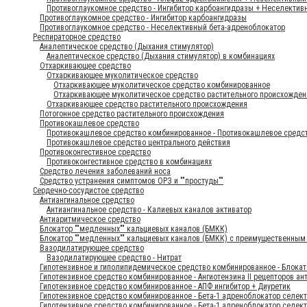
Противоглаукомное средство - Ингибитор карбоангидразы + Неселектив
Противоглаукомное средство - Ингибитор карбоангидразы
Противоглаукомное средство - Неселективный бета-адреноблокатор
Респираторное средство
Аналептическое средство (Дыхания стимулятор)
Аналептическое средство (Дыхания стимулятор) в комбинациях
Отхаркивающее средство
Отхаркивающее муколитическое средство
Отхаркивающее муколитическое средство комбинированное
Отхаркивающее муколитическое средство растительного происхожден
Отхаркивающее средство растительного происхождения
Потогонное средство растительного происхождения
Противокашлевое средство
Противокашлевое средство комбинированное - Противокашлевое средс
Противокашлевое средство центрального действия
Противоконгестивное средство
Противоконгестивное средство в комбинациях
Средство лечения заболеваний носа
Средство устранения симптомов ОРЗ и ""простуды""
Сердечно-сосудистое средство
Антиангинальное средство
Антиангинальное средство - Калиевых каналов активатор
Антиаритмическое средство
Блокатор ""медленных"" кальциевых каналов (БМКК)
Блокатор ""медленных"" кальциевых каналов (БМКК) с преимущественным 
Вазодилатирующее средство
Вазодилатирующее средство - Нитрат
Гипотензивное и гиполипидемическое средство комбинированное - Блокат
Гипотензивное средство комбинированное - Ангиотензина II рецепторов ан
Гипотензивное средство комбинированное - АПФ ингибитор + Диуретик
Гипотензивное средство комбинированное - Бета-1 адреноблокатор селек
Гипотензивное средство комбинированное - Бета-1 адреноблокатор селек