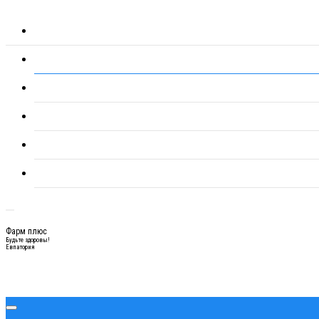
Фарм плюс
Будьте здоровы!
Евпатория