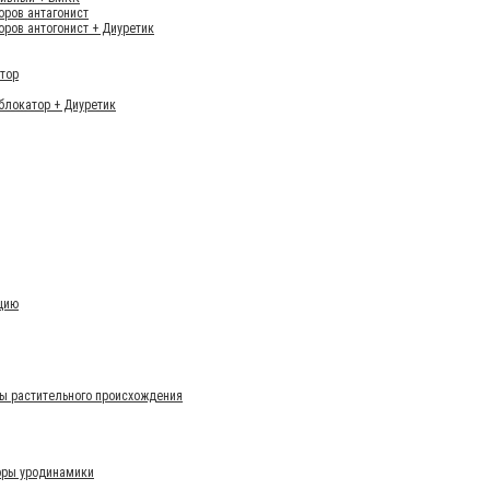
оров антагонист
оров антогонист + Диуретик
итор
блокатор + Диуретик
цию
ы растительного происхождения
оры уродинамики