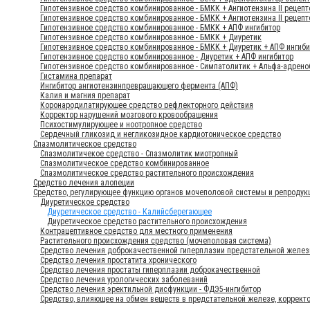
Гипотензивное средство комбинированное - БМКК + Ангиотензина II рецепт
Гипотензивное средство комбинированное - БМКК + Ангиотензина II рецепт
Гипотензивное средство комбинированное - БМКК + АПФ ингибитор
Гипотензивное средство комбинированное - БМКК + Диуретик
Гипотензивное средство комбинированное - БМКК + Диуретик + АПФ ингиб
Гипотензивное средство комбинированное - Диуретик + АПФ ингибитор
Гипотензивное средство комбинированное - Симпатолитик + Альфа-адрено
Гистамина препарат
Ингибитор ангиотензинпревращающего фермента (АПФ)
Калия и магния препарат
Коронародилатирующее средство рефлекторного действия
Корректор нарушений мозгового кровообращения
Психостимулирующее и ноотропное средство
Сердечный гликозид и негликозидное кардиотоническое средство
Спазмолитическое средство
Спазмолитичекое средство - Спазмолитик миотропный
Спазмолитическое средство комбинированное
Спазмолитическое средство растительного происхождения
Средство лечения алопеции
Средство, регулирующее функцию органов мочеполовой системы и репродук
Диуретическое средство
Диуретическое средство - Калийсберегающее
Диуретическое средство растительного происхождения
Контрацептивное средство для местного применения
Растительного происхождения средство (мочеполовая система)
Средство лечения доброкачественной гиперплазии предстательной желез
Средство лечения простатита хронического
Средство лечения простаты гиперплазии доброкачественной
Средство лечения урологических заболеваний
Средство лечения эректильной дисфункции - ФДЭ5-ингибитор
Средство, влияющее на обмен веществ в предстательной железе, коррект