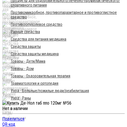
Продукты для оздоровительного/лечебно-профилактического/
спортивного питания
Противомикробное, противопаразитарное и противоглистное
средство
Противоопухолевое средство
Разные средства
Средства для питания медицина
Средства защиты
Средства защиты медицина
Товары - Дети/Мама
Товары - Дом
Товары - Оздоровительная терапия
Травматология и ортопедия
Уход - Больные/пожилые люди/реабилитация
Уход - Раны
Нет в наличии
Поделиться
QR-код