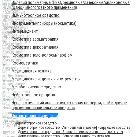
Изделия полимерные (ПВХ)/резиновые/латексные/силиконовые
(одно-, многогратного применения)
Иммунотропное средство
Инструменты/приборы (косметика)
Интермедиант
Косметика ароматерапия
Косметика декоративная
Косметика тело-волосы/парфюм
Космецевтика
Медицинская техника
Медицинские изделия и инструменты
Метаболическое средство
Нейротропное средство
Ненаркотический анальгетик, включая нестероидный и другое
противовоспалительное средство
Органотропное средство
Дерматотропное средство
Дерматотропное средство - Антисептики и дезинфицирующие средства
Дерматотропное средство - Вспомогательные вещества, реактивы
Дерматотропное средство - Репарации тканей стимулятор