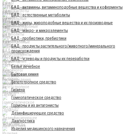
БАД - витамины, витаминоподобные вещества и коферменты
БАД - естественные метаболиты
БАД - жиры, жироподобные вещества и их производные
БАД - макро- и микроэлементы
БАД - пробиотики, пребиотики
БАД - продукты растительного/животного/минерального
происхождения
БАД - углеводы и продукты их переработки
Бельё лечебное
Бытовая химия
Вегетотропное средство
Гигиена
Гомеопатическое средство
Гормоны и их антагонисты
Дезинфицирующее средство
Диагностика
Изделия медицинского назначения