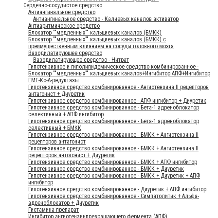
Сердечно-сосудистое средство
Антиангинальное средство
Антиангинальное средство - Калиевых каналов активатор
Антиаритмическое средство
Блокатор ""медленных"" кальциевых каналов (БМКК)
Блокатор ""медленных"" кальциевых каналов (БМКК) с
преимущественным влиянием на сосуды головного мозга
Вазодилатирующее средство
Вазодилатирующее средство - Нитрат
Гипотензивное и гиполипидемическое средство комбинированное -
Блокатор ""медленных"" кальциевых каналов+Ингибитор АПФ+Ингибитор
ГМГ-Ко-А-редуктазы
Гипотензивное средство комбинированное - Ангиотензина II рецепторов
антагонист + Диуретик
Гипотензивное средство комбинированное - АПФ ингибитор + Диуретик
Гипотензивное средство комбинированное - Бета-1 адреноблокатор
селективный + АПФ ингибитор
Гипотензивное средство комбинированное - Бета-1 адреноблокатор
селективный + БМКК
Гипотензивное средство комбинированное - БМКК + Ангиотензина II
рецепторов антагонист
Гипотензивное средство комбинированное - БМКК + Ангиотензина II
рецепторов антогонист + Диуретик
Гипотензивное средство комбинированное - БМКК + АПФ ингибитор
Гипотензивное средство комбинированное - БМКК + Диуретик
Гипотензивное средство комбинированное - БМКК + Диуретик + АПФ
ингибитор
Гипотензивное средство комбинированное - Диуретик + АПФ ингибитор
Гипотензивное средство комбинированное - Симпатолитик + Альфа-
адреноблокатор + Диуретик
Гистамина препарат
Ингибитор ангиотензинпревращающего фермента (АПФ)