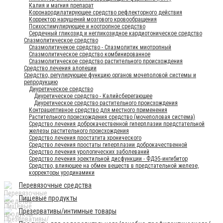
Калия и магния препарат
Коронародилатирующее средство рефлекторного действия
Корректор нарушений мозгового кровообращения
Психостимулирующее и ноотропное средство
Сердечный гликозид и негликозидное кардиотоническое средство
Спазмолитическое средство
Спазмолитичекое средство - Спазмолитик миотропный
Спазмолитическое средство комбинированное
Спазмолитическое средство растительного происхождения
Средство лечения алопеции
Средство, регулирующее функцию органов мочеполовой системы и
репродукцию
Диуретическое средство
Диуретическое средство - Калийсберегающее
Диуретическое средство растительного происхождения
Контрацептивное средство для местного применения
Растительного происхождения средство (мочеполовая система)
Средство лечения доброкачественной гиперплазии предстательной
железы растительного происхождения
Средство лечения простатита хронического
Средство лечения простаты гиперплазии доброкачественной
Средство лечения урологических заболеваний
Средство лечения эректильной дисфункции - ФДЭ5-ингибитор
Средство, влияющее на обмен веществ в предстательной железе,
корректоры уродинамики
Перевязочные средства
Пищевые продукты
Презервативы/интимные товары