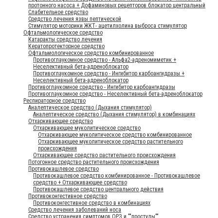
протонного насоса + Дофаминовых рецепторов блокатор центральный
Слабительное средство
Средство лечения язвы пептической
Стимулятор моторики ЖКТ- ацетилхолина выброса стимулятор
Офтальмологическое средство
Катаракты средство лечения
Кератопротекторное средство
Офтальмологическое средство комбинированное
Противоглаукомное средство - Альфа2-адреномиметик +
Неселективный бета-адреноблокатор
Противоглаукомное средство - Ингибитор карбоангидразы +
Неселективный бета-адреноблокатор
Противоглаукомное средство - Ингибитор карбоангидразы
Противоглаукомное средство - Неселективный бета-адреноблокатор
Респираторное средство
Аналептическое средство (Дыхания стимулятор)
Аналептическое средство (Дыхания стимулятор) в комбинациях
Отхаркивающее средство
Отхаркивающее муколитическое средство
Отхаркивающее муколитическое средство комбинированное
Отхаркивающее муколитическое средство растительного
происхождения
Отхаркивающее средство растительного происхождения
Потогонное средство растительного происхождения
Противокашлевое средство
Противокашлевое средство комбинированное - Противокашлевое
средство + Отхаркивающее средство
Противокашлевое средство центрального действия
Противоконгестивное средство
Противоконгестивное средство в комбинациях
Средство лечения заболеваний носа
Средство устранения симптомов ОРЗ и ""простуды""