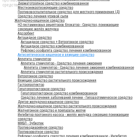
Дерматотропное средство комбинированное
Местнонекротизирующее средство
Противовоспалительное средство для местного применения (Д)
Средство лечения угревой сыпи
Желудочно-кишечное средство
H2-гистаминовых рецепторов блокатор - Средство, понижающее
секрецию желёз желудка
Адсорбент
Антацидное средство
Антацидное средство + Ветрогонное средство
Антацидное средство комбинированное
Рефлюкс-эзофагита средство лечения комбинированное
Антисептическое кишечное и вяжущее средство
Аппетита стимулятор
Аппетита стимулятор - Средство лечения ожирения
Аппетита стимулятор - Средство лечения ожирения комбинированное
Аппетита стимулятор растительного происхождения
Ветрогонное средство
Вяжущее средство растительного происхождения
Гастропротектор
Гепатопротекторное средство
Гепатопротекторное средство комбинированное
Средство лечения заболеваний печени - Гипоазотемическое средство
Другое желудочно-кишечное средство
Желудочно-кишечное средство растительного происхождения
Желчегонное средство и препараты желчи
Ингибитор протонного насоса - желёз желудка секрецию понижающее
средство
МИБП - Эубиотик
Противодиарейное средство
Противорвотное средство
Рефлюкс-эзофагита средство лечения комбинированное - Ингибитор