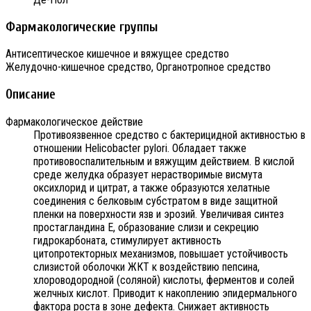
Фармакологические группы
Антисептическое кишечное и вяжущее средство
Желудочно-кишечное средство, Органотропное средство
Описание
Фармакологическое действие
Противоязвенное средство с бактерицидной активностью в
отношении Helicobacter pylori. Обладает также
противовоспалительным и вяжущим действием. В кислой
среде желудка образует нерастворимые висмута
оксихлорид и цитрат, а также образуются хелатные
соединения с белковым субстратом в виде защитной
пленки на поверхности язв и эрозий. Увеличивая синтез
простагландина Е, образование слизи и секрецию
гидрокарбоната, стимулирует активность
цитопротекторных механизмов, повышает устойчивость
слизистой оболочки ЖКТ к воздействию пепсина,
хлороводородной (соляной) кислоты, ферментов и солей
желчных кислот. Приводит к накоплению эпидермального
фактора роста в зоне дефекта. Снижает активность