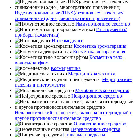
Изделия полимерные (ПВХ)/резиновые/латексные/
силиконовые (одно-, многогратного применения)
Иммунотропное средство
Инструменты/
приборы (косметика)
Интермедиант
Косметика ароматерапия
Косметика декоративная
Косметика тело-
волосы/парфюм
Космецевтика
Медицинская техника
Медицинские
изделия и инструменты
Метаболическое средство
Нейротропное средство
Ненаркотический анальгетик, включая нестероидный и
другое противовоспалительное средство
Органотропное средство
Перевязочные средства
Пищевые продукты