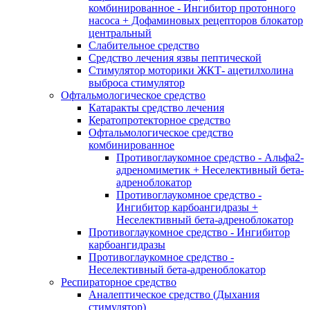
комбинированное - Ингибитор протонного
насоса + Дофаминовых рецепторов блокатор
центральный
Слабительное средство
Средство лечения язвы пептической
Стимулятор моторики ЖКТ- ацетилхолина
выброса стимулятор
Офтальмологическое средство
Катаракты средство лечения
Кератопротекторное средство
Офтальмологическое средство
комбинированное
Противоглаукомное средство - Альфа2-
адреномиметик + Неселективный бета-
адреноблокатор
Противоглаукомное средство -
Ингибитор карбоангидразы +
Неселективный бета-адреноблокатор
Противоглаукомное средство - Ингибитор
карбоангидразы
Противоглаукомное средство -
Неселективный бета-адреноблокатор
Респираторное средство
Аналептическое средство (Дыхания
стимулятор)