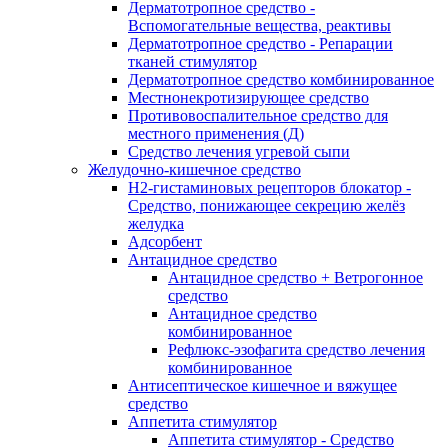
Дерматотропное средство -
Вспомогательные вещества, реактивы
Дерматотропное средство - Репарации
тканей стимулятор
Дерматотропное средство комбинированное
Местнонекротизирующее средство
Противовоспалительное средство для
местного применения (Д)
Средство лечения угревой сыпи
Желудочно-кишечное средство
H2-гистаминовых рецепторов блокатор -
Средство, понижающее секрецию желёз
желудка
Адсорбент
Антацидное средство
Антацидное средство + Ветрогонное
средство
Антацидное средство
комбинированное
Рефлюкс-эзофагита средство лечения
комбинированное
Антисептическое кишечное и вяжущее
средство
Аппетита стимулятор
Аппетита стимулятор - Средство