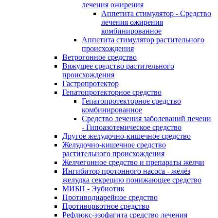
лечения ожирения
Аппетита стимулятор - Средство
лечения ожирения
комбинированное
Аппетита стимулятор растительного
происхождения
Ветрогонное средство
Вяжущее средство растительного
происхождения
Гастропротектор
Гепатопротекторное средство
Гепатопротекторное средство
комбинированное
Средство лечения заболеваний печени
- Гипоазотемическое средство
Другое желудочно-кишечное средство
Желудочно-кишечное средство
растительного происхождения
Желчегонное средство и препараты желчи
Ингибитор протонного насоса - желёз
желудка секрецию понижающее средство
МИБП - Эубиотик
Противодиарейное средство
Противорвотное средство
Рефлюкс-эзофагита средство лечения