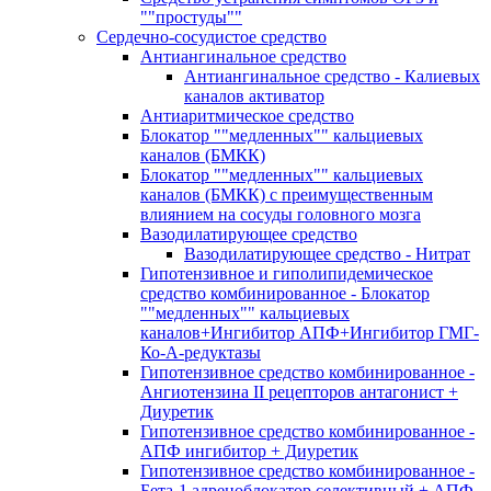
""простуды""
Сердечно-сосудистое средство
Антиангинальное средство
Антиангинальное средство - Калиевых
каналов активатор
Антиаритмическое средство
Блокатор ""медленных"" кальциевых
каналов (БМКК)
Блокатор ""медленных"" кальциевых
каналов (БМКК) с преимущественным
влиянием на сосуды головного мозга
Вазодилатирующее средство
Вазодилатирующее средство - Нитрат
Гипотензивное и гиполипидемическое
средство комбинированное - Блокатор
""медленных"" кальциевых
каналов+Ингибитор АПФ+Ингибитор ГМГ-
Ко-А-редуктазы
Гипотензивное средство комбинированное -
Ангиотензина II рецепторов антагонист +
Диуретик
Гипотензивное средство комбинированное -
АПФ ингибитор + Диуретик
Гипотензивное средство комбинированное -
Бета-1 адреноблокатор селективный + АПФ