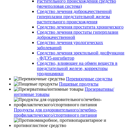
Растительного происхождения средство
(мочеполовая система)
Средство лечения доброкачественной
гиперплазии предстательной железы
растительного происхождения
Средство лечения простатита хронического
Средство лечения простаты гиперплазии
доброкачественной
Средство лечения урологических
заболеваний
Средство лечения эректильной дисфункции
- ФДЭ5-ингибитор
Средство, влияющее на обмен веществ в
предстательной железе, корректоры
уродинамики
Перевязочные средства
Пищевые продукты
Презервативы/
интимные товары
Продукты для оздоровительного/лечебно-
профилактического/спортивного питания