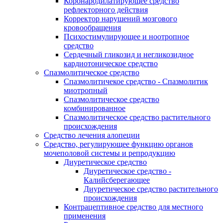
Коронародилатирующее средство
рефлекторного действия
Корректор нарушений мозгового
кровообращения
Психостимулирующее и ноотропное
средство
Сердечный гликозид и негликозидное
кардиотоническое средство
Спазмолитическое средство
Спазмолитичекое средство - Спазмолитик
миотропный
Спазмолитическое средство
комбинированное
Спазмолитическое средство растительного
происхождения
Средство лечения алопеции
Средство, регулирующее функцию органов
мочеполовой системы и репродукцию
Диуретическое средство
Диуретическое средство -
Калийсберегающее
Диуретическое средство растительного
происхождения
Контрацептивное средство для местного
применения