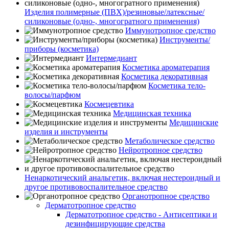
Изделия полимерные (ПВХ)/резиновые/латексные/
силиконовые (одно-, многогратного применения)
Иммунотропное средство
Инструменты/
приборы (косметика)
Интермедиант
Косметика ароматерапия
Косметика декоративная
Косметика тело-
волосы/парфюм
Космецевтика
Медицинская техника
Медицинские
изделия и инструменты
Метаболическое средство
Нейротропное средство
Ненаркотический анальгетик, включая нестероидный и
другое противовоспалительное средство
Органотропное средство
Дерматотропное средство
Дерматотропное средство - Антисептики и
дезинфицирующие средства