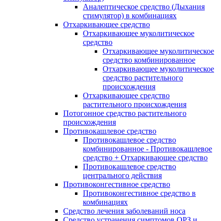
Аналептическое средство (Дыхания
стимулятор) в комбинациях
Отхаркивающее средство
Отхаркивающее муколитическое
средство
Отхаркивающее муколитическое
средство комбинированное
Отхаркивающее муколитическое
средство растительного
происхождения
Отхаркивающее средство
растительного происхождения
Потогонное средство растительного
происхождения
Противокашлевое средство
Противокашлевое средство
комбинированное - Противокашлевое
средство + Отхаркивающее средство
Противокашлевое средство
центрального действия
Противоконгестивное средство
Противоконгестивное средство в
комбинациях
Средство лечения заболеваний носа
Средство устранения симптомов ОРЗ и