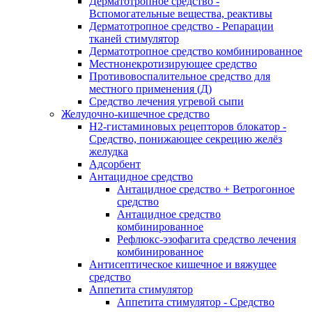
Дерматотропное средство -
Вспомогательные вещества, реактивы
Дерматотропное средство - Репарации
тканей стимулятор
Дерматотропное средство комбинированное
Местнонекротизирующее средство
Противовоспалительное средство для
местного применения (Д)
Средство лечения угревой сыпи
Желудочно-кишечное средство
H2-гистаминовых рецепторов блокатор -
Средство, понижающее секрецию желёз
желудка
Адсорбент
Антацидное средство
Антацидное средство + Ветрогонное
средство
Антацидное средство
комбинированное
Рефлюкс-эзофагита средство лечения
комбинированное
Антисептическое кишечное и вяжущее
средство
Аппетита стимулятор
Аппетита стимулятор - Средство