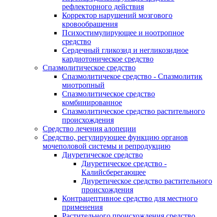
рефлекторного действия
Корректор нарушений мозгового
кровообращения
Психостимулирующее и ноотропное
средство
Сердечный гликозид и негликозидное
кардиотоническое средство
Спазмолитическое средство
Спазмолитичекое средство - Спазмолитик
миотропный
Спазмолитическое средство
комбинированное
Спазмолитическое средство растительного
происхождения
Средство лечения алопеции
Средство, регулирующее функцию органов
мочеполовой системы и репродукцию
Диуретическое средство
Диуретическое средство -
Калийсберегающее
Диуретическое средство растительного
происхождения
Контрацептивное средство для местного
применения
Растительного происхождения средство