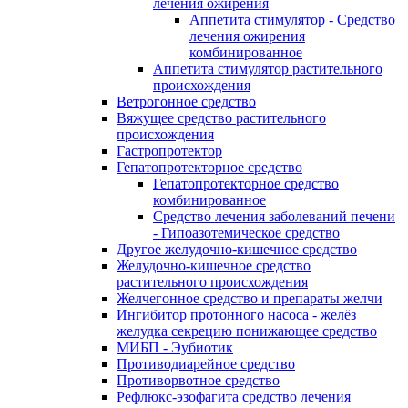
лечения ожирения
Аппетита стимулятор - Средство
лечения ожирения
комбинированное
Аппетита стимулятор растительного
происхождения
Ветрогонное средство
Вяжущее средство растительного
происхождения
Гастропротектор
Гепатопротекторное средство
Гепатопротекторное средство
комбинированное
Средство лечения заболеваний печени
- Гипоазотемическое средство
Другое желудочно-кишечное средство
Желудочно-кишечное средство
растительного происхождения
Желчегонное средство и препараты желчи
Ингибитор протонного насоса - желёз
желудка секрецию понижающее средство
МИБП - Эубиотик
Противодиарейное средство
Противорвотное средство
Рефлюкс-эзофагита средство лечения