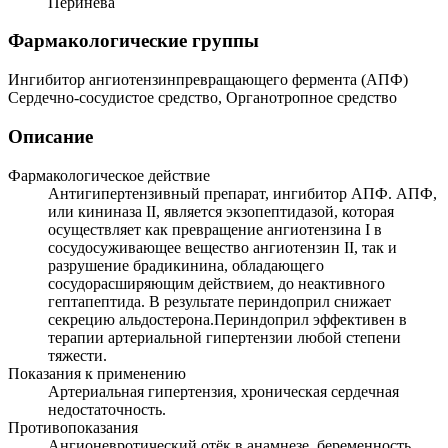
Перинева
Фармакологические группы
Ингибитор ангиотензинпревращающего фермента (АПФ)
Сердечно-сосудистое средство, Органотропное средство
Описание
Фармакологическое действие
Антигипертензивный препарат, ингибитор АПФ. АПФ,
или кининаза II, является экзопептидазой, которая
осуществляет как превращение ангиотензина I в
сосудосуживающее вещество ангиотензин II, так и
разрушение брадикинина, обладающего
сосудорасширяющим действием, до неактивного
гептапептида. В результате периндоприл снижает
секрецию альдостерона.Периндоприл эффективен в
терапии артериальной гипертензии любой степени
тяжести.
Показания к применению
Артериальная гипертензия, хроническая сердечная
недостаточность.
Противопоказания
Ангионевротический отёк в анамнезе, беременность,