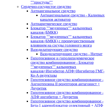
""простуды""
Сердечно-сосудистое средство
Антиангинальное средство
Антиангинальное средство - Калиевых
каналов активатор
Антиаритмическое средство
Блокатор ""медленных"" кальциевых
каналов (БМКК)
Блокатор ""медленных"" кальциевых
каналов (БМКК) с преимущественным
влиянием на сосуды головного мозга
Вазодилатирующее средство
Вазодилатирующее средство - Нитрат
Гипотензивное и гиполипидемическое
средство комбинированное - Блокатор
""медленных"" кальциевых
каналов+Ингибитор АПФ+Ингибитор ГМГ-
Ко-А-редуктазы
Гипотензивное средство комбинированное -
Ангиотензина II рецепторов антагонист +
Диуретик
Гипотензивное средство комбинированное -
АПФ ингибитор + Диуретик
Гипотензивное средство комбинированное -
Бета-1 адреноблокатор селективный + АПФ