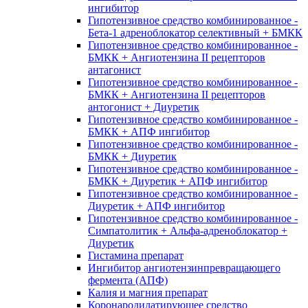
ингибитор
Гипотензивное средство комбинированное -
Бета-1 адреноблокатор селективный + БМКК
Гипотензивное средство комбинированное -
БМКК + Ангиотензина II рецепторов
антагонист
Гипотензивное средство комбинированное -
БМКК + Ангиотензина II рецепторов
антогонист + Диуретик
Гипотензивное средство комбинированное -
БМКК + АПФ ингибитор
Гипотензивное средство комбинированное -
БМКК + Диуретик
Гипотензивное средство комбинированное -
БМКК + Диуретик + АПФ ингибитор
Гипотензивное средство комбинированное -
Диуретик + АПФ ингибитор
Гипотензивное средство комбинированное -
Симпатолитик + Альфа-адреноблокатор +
Диуретик
Гистамина препарат
Ингибитор ангиотензинпревращающего
фермента (АПФ)
Калия и магния препарат
Коронародилатирующее средство