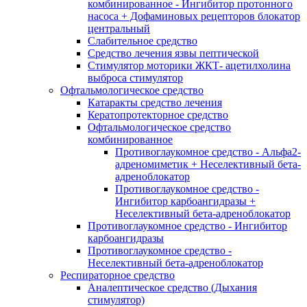
комбинированное - Ингибитор протонного
насоса + Дофаминовых рецепторов блокатор
центральный
Слабительное средство
Средство лечения язвы пептической
Стимулятор моторики ЖКТ- ацетилхолина
выброса стимулятор
Офтальмологическое средство
Катаракты средство лечения
Кератопротекторное средство
Офтальмологическое средство
комбинированное
Противоглаукомное средство - Альфа2-
адреномиметик + Неселективный бета-
адреноблокатор
Противоглаукомное средство -
Ингибитор карбоангидразы +
Неселективный бета-адреноблокатор
Противоглаукомное средство - Ингибитор
карбоангидразы
Противоглаукомное средство -
Неселективный бета-адреноблокатор
Респираторное средство
Аналептическое средство (Дыхания
стимулятор)