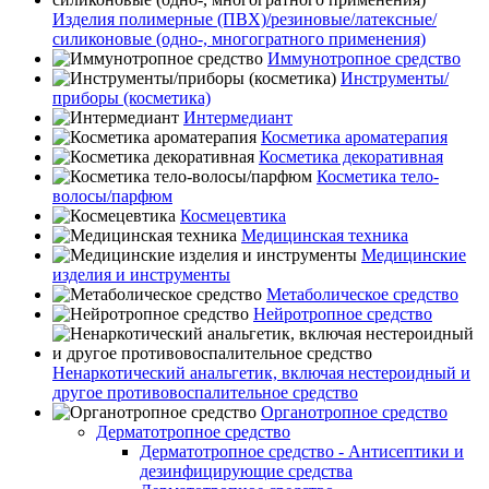
Изделия полимерные (ПВХ)/резиновые/латексные/
силиконовые (одно-, многогратного применения)
Иммунотропное средство
Инструменты/
приборы (косметика)
Интермедиант
Косметика ароматерапия
Косметика декоративная
Косметика тело-
волосы/парфюм
Космецевтика
Медицинская техника
Медицинские
изделия и инструменты
Метаболическое средство
Нейротропное средство
Ненаркотический анальгетик, включая нестероидный и
другое противовоспалительное средство
Органотропное средство
Дерматотропное средство
Дерматотропное средство - Антисептики и
дезинфицирующие средства