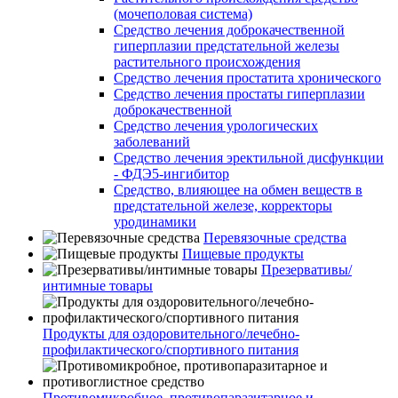
(мочеполовая система)
Средство лечения доброкачественной
гиперплазии предстательной железы
растительного происхождения
Средство лечения простатита хронического
Средство лечения простаты гиперплазии
доброкачественной
Средство лечения урологических
заболеваний
Средство лечения эректильной дисфункции
- ФДЭ5-ингибитор
Средство, влияющее на обмен веществ в
предстательной железе, корректоры
уродинамики
Перевязочные средства
Пищевые продукты
Презервативы/
интимные товары
Продукты для оздоровительного/лечебно-
профилактического/спортивного питания
Противомикробное, противопаразитарное и