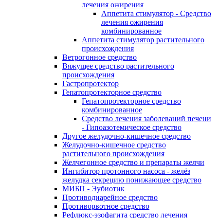
лечения ожирения
Аппетита стимулятор - Средство
лечения ожирения
комбинированное
Аппетита стимулятор растительного
происхождения
Ветрогонное средство
Вяжущее средство растительного
происхождения
Гастропротектор
Гепатопротекторное средство
Гепатопротекторное средство
комбинированное
Средство лечения заболеваний печени
- Гипоазотемическое средство
Другое желудочно-кишечное средство
Желудочно-кишечное средство
растительного происхождения
Желчегонное средство и препараты желчи
Ингибитор протонного насоса - желёз
желудка секрецию понижающее средство
МИБП - Эубиотик
Противодиарейное средство
Противорвотное средство
Рефлюкс-эзофагита средство лечения