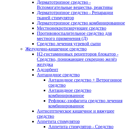
Дерматотропное средство -
Вспомогательные вещества, реактивы
Дерматотропное средство - Репарации
тканей стимулятор
Дерматотропное средство комбинированное
Местнонекротизирующее средство
Противовоспалительное средство для
местного применения (Д)
Средство лечения угревой сыпи
Желудочно-кишечное средство
H2-гистаминовых рецепторов блокатор -
Средство, понижающее секрецию желёз
желудка
Адсорбент
Антацидное средство
Антацидное средство + Ветрогонное
средство
Антацидное средство
комбинированное
Рефлюкс-эзофагита средство лечения
комбинированное
Антисептическое кишечное и вяжущее
средство
Аппетита стимулятор
Аппетита стимулятор - Средство