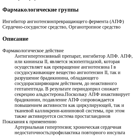
Фармакологические группы
Ингибитор ангиотензинпревращающего фермента (АПФ)
Сердечно-сосудистое средство, Органотропное средство
Описание
Фармакологическое действие
Антигипертензивный препарат, ингибитор АПФ. АПФ,
или кининаза II, является экзопептидазой, которая
осуществляет как превращение ангиотензина I в
сосудосуживающее вещество ангиотензин II, так и
разрушение брадикинина, обладающего
сосудорасширяющим действием, до неактивного
гептапептида. В результате периндоприл снижает
секрецию альдостерона.Поскольку АПФ инактивирует
брадикинин, подавление АПФ сопровождается
повышением активности как циркулирующей, так и
тканевой калликреин-кининовой системы, при этом
также активируется система простагландинов
Показания к применению
Артериальная гипертензия; хроническая сердечная
недостаточность;профилактика повторного инсульта