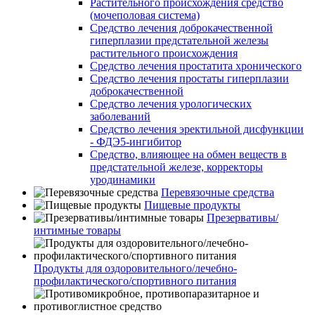
Растительного происхождения средство
(мочеполовая система)
Средство лечения доброкачественной
гиперплазии предстательной железы
растительного происхождения
Средство лечения простатита хронического
Средство лечения простаты гиперплазии
доброкачественной
Средство лечения урологических
заболеваний
Средство лечения эректильной дисфункции
- ФДЭ5-ингибитор
Средство, влияющее на обмен веществ в
предстательной железе, корректоры
уродинамики
Перевязочные средства
Пищевые продукты
Презервативы/
интимные товары
Продукты для оздоровительного/лечебно-
профилактического/спортивного питания