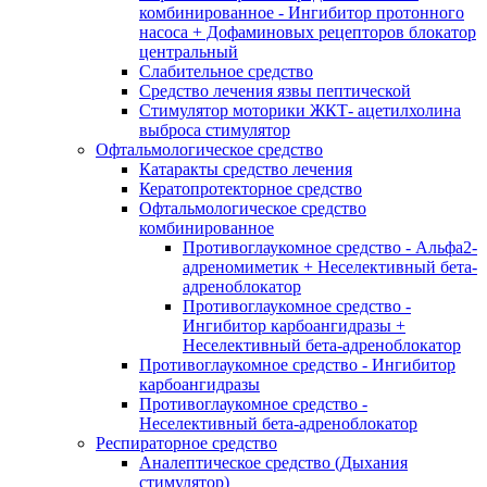
комбинированное - Ингибитор протонного
насоса + Дофаминовых рецепторов блокатор
центральный
Слабительное средство
Средство лечения язвы пептической
Стимулятор моторики ЖКТ- ацетилхолина
выброса стимулятор
Офтальмологическое средство
Катаракты средство лечения
Кератопротекторное средство
Офтальмологическое средство
комбинированное
Противоглаукомное средство - Альфа2-
адреномиметик + Неселективный бета-
адреноблокатор
Противоглаукомное средство -
Ингибитор карбоангидразы +
Неселективный бета-адреноблокатор
Противоглаукомное средство - Ингибитор
карбоангидразы
Противоглаукомное средство -
Неселективный бета-адреноблокатор
Респираторное средство
Аналептическое средство (Дыхания
стимулятор)