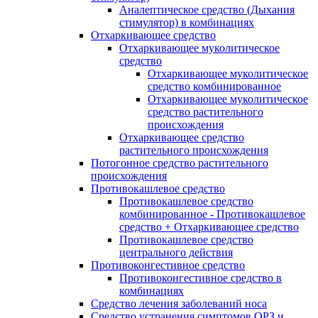
Аналептическое средство (Дыхания
стимулятор) в комбинациях
Отхаркивающее средство
Отхаркивающее муколитическое
средство
Отхаркивающее муколитическое
средство комбинированное
Отхаркивающее муколитическое
средство растительного
происхождения
Отхаркивающее средство
растительного происхождения
Потогонное средство растительного
происхождения
Противокашлевое средство
Противокашлевое средство
комбинированное - Противокашлевое
средство + Отхаркивающее средство
Противокашлевое средство
центрального действия
Противоконгестивное средство
Противоконгестивное средство в
комбинациях
Средство лечения заболеваний носа
Средство устранения симптомов ОРЗ и