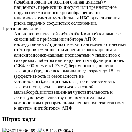
(комбинированная терапия с индапамидом) у
пациентов, перенёсших инсульт или транзиторное
нарушение мозгового кровообращения по
ишемическому типу;стабильная ИБС: для снижения
риска сердечно-сосудистых осложнений.
Противопоказания
Ангионевротический отёк (отёк Квинке) в анамнезе,
связанный с приёмом ингибитора АПФ;
наследственный/идиопатический ангионевротичесикй
отёк;одновременное применение с алискиреном и
алискиренсодержащими препаратами у пациентов с
сахарным диабетом или нарушениями функции почек
(СКФ <60 мл/мин/1.73 м2);беременность; период
лактации (грудное вскармливание);возраст до 18 лет
(эффективность и безопасность не
установлены);дефицит лактазы, непереносимость
лактозы, синдром глюкозо-галактозной
мальабсорбции;повышенная чувствительность к
действующему веществу и вспомогательным
компонентам препарата;повышенная чувствительность
к другим ингибиторам АПФ.
Штрих-коды