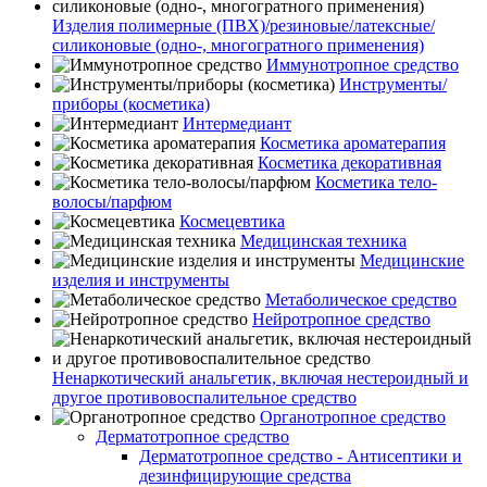
Изделия полимерные (ПВХ)/резиновые/латексные/
силиконовые (одно-, многогратного применения)
Иммунотропное средство
Инструменты/
приборы (косметика)
Интермедиант
Косметика ароматерапия
Косметика декоративная
Косметика тело-
волосы/парфюм
Космецевтика
Медицинская техника
Медицинские
изделия и инструменты
Метаболическое средство
Нейротропное средство
Ненаркотический анальгетик, включая нестероидный и
другое противовоспалительное средство
Органотропное средство
Дерматотропное средство
Дерматотропное средство - Антисептики и
дезинфицирующие средства