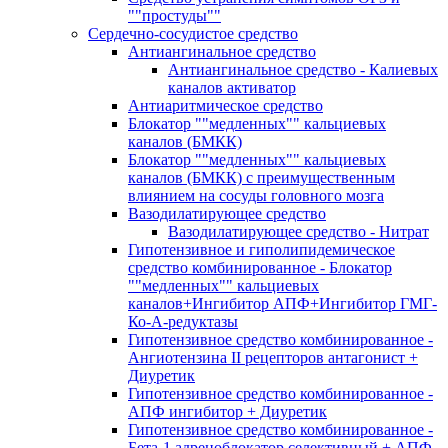
""простуды""
Сердечно-сосудистое средство
Антиангинальное средство
Антиангинальное средство - Калиевых
каналов активатор
Антиаритмическое средство
Блокатор ""медленных"" кальциевых
каналов (БМКК)
Блокатор ""медленных"" кальциевых
каналов (БМКК) с преимущественным
влиянием на сосуды головного мозга
Вазодилатирующее средство
Вазодилатирующее средство - Нитрат
Гипотензивное и гиполипидемическое
средство комбинированное - Блокатор
""медленных"" кальциевых
каналов+Ингибитор АПФ+Ингибитор ГМГ-
Ко-А-редуктазы
Гипотензивное средство комбинированное -
Ангиотензина II рецепторов антагонист +
Диуретик
Гипотензивное средство комбинированное -
АПФ ингибитор + Диуретик
Гипотензивное средство комбинированное -
Бета-1 адреноблокатор селективный + АПФ