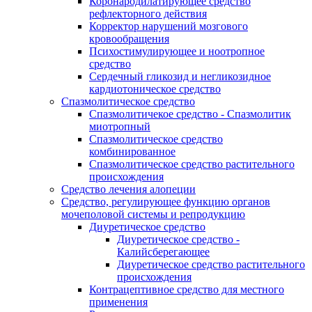
Коронародилатирующее средство
рефлекторного действия
Корректор нарушений мозгового
кровообращения
Психостимулирующее и ноотропное
средство
Сердечный гликозид и негликозидное
кардиотоническое средство
Спазмолитическое средство
Спазмолитичекое средство - Спазмолитик
миотропный
Спазмолитическое средство
комбинированное
Спазмолитическое средство растительного
происхождения
Средство лечения алопеции
Средство, регулирующее функцию органов
мочеполовой системы и репродукцию
Диуретическое средство
Диуретическое средство -
Калийсберегающее
Диуретическое средство растительного
происхождения
Контрацептивное средство для местного
применения