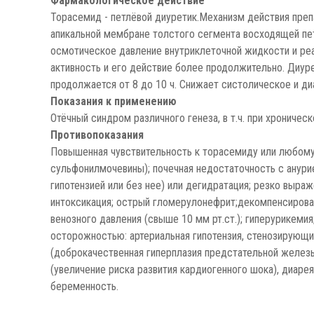
Фармакологическое действие
Торасемид - петлёвой диуретик.Механизм действия пре
апикальной мембране толстого сегмента восходящей пет
осмотическое давление внутриклеточной жидкости и ре
активность и его действие более продолжительно. Диуре
продолжается от 8 до 10 ч. Снижает систолическое и диа
Показания к применению
Отёчный синдром различного генеза, в т.ч. при хроническ
Противопоказания
Повышенная чувствительность к торасемиду или любому
сульфонилмочевины); почечная недостаточность с анурие
гипотензией или без нее) или дегидратация; резко выр
интоксикация; острый гломерулонефрит;декомпенсирован
венозного давления (свыше 10 мм рт.ст.); гиперурикеми
осторожностью: артериальная гипотензия, стенозирующи
(доброкачественная гиперплазия предстательной железы
(увеличение риска развития кардиогенного шока), диарея
беременность.