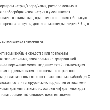
портером натрия/хлора/калия, расположенным в
ся реабсорбция ионов натрия и уменьшается
ывает гипокалиемию, при этом он проявляет большую
 препарата внутрь, достигая максимума через 3-6 ч, и
; артериальная гипертензия.
ротивомикробные средства или препараты
я гипонатриемия; гиповолемия (с артериальной
оннее поражение мочевыводящих путей); гликозидная
ивная кардиомиопатия; повышение центрального
ефицит лактазы или глюкозо-галактозная мальабсобция.С
оложенность к гиперурикемии, нарушения оттока мочи
ковая аритмия в анамнезе, острый инфаркт миокарда
, гепаторенальный синдром, подагра, анемия,