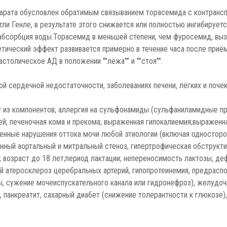
парата обусловлен обратимым связыванием торасемида с контранс
ли Генле, в результате этого снижается или полностью ингибирует
абсорбция воды.Торасемид в меньшей степени, чем фуросемид, выз
тический эффект развивается примерно в течение часа после приёма
столическое АД в положении ""лёжа"" и ""стоя"".
ой сердечной недостаточности, заболеваниях печени, лёгких и почек
 из компонентов; аллергия на сульфонамиды (сульфаниламидные п
й; печеночная кома и прекома; выраженная гипокалиемия;выраженна
аженные нарушения оттока мочи любой этиологии (включая одностор
ный аортальный и митральный стеноз, гипертрофическая обструкт
я; возраст до 18 лет;период лактации; непереносимость лактозы, д
й атеросклероз церебральных артерий, гипопротеинемия, предрасп
, сужение мочеиспускательного канала или гидронефроз), желудоч
, панкреатит, сахарный диабет (снижение толерантности к глюкозе)