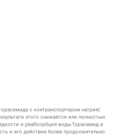
торасемида с контранспортером натрия/
результате этого снижается или полностью
идкости и реабсорбция воды.Торасемид в
сть и его действие более продолжительно.