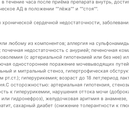
в течение часа после приёма препарата внутрь, достиг
еское АД в положении ""лёжа"" и ""стоя"".
ри хронической сердечной недостаточности, заболевания
или любому из компонентов; аллергия на сульфонами
 почечная недостаточность с анурией; печеночная ком
оволемия (с артериальной гипотензией или без нее) и
лючая одностороннее поражение мочевыводящих путей)
ьный и митральный стеноз, гипертрофическая обстру
м рт.ст.); гиперурикемия; возраст до 18 лет;период ла
ция.С осторожностью: артериальная гипотензия, стен
сть к гиперурикемии, нарушения оттока мочи (доброк
 или гидронефроз), желудочковая аритмия в анамнезе,
еатит, сахарный диабет (снижение толерантности к глю