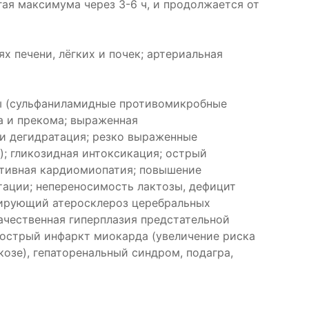
ая максимума через 3-6 ч, и продолжается от
х печени, лёгких и почек; артериальная
ды (сульфаниламидные противомикробные
а и прекома; выраженная
ли дегидратация; резко выраженные
; гликозидная интоксикация; острый
ктивная кардиомиопатия; повышение
ктации; непереносимость лактозы, дефицит
озирующий атеросклероз церебральных
ачественная гиперплазия предстательной
 острый инфаркт миокарда (увеличение риска
козе), гепаторенальный синдром, подагра,