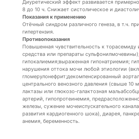
Диуретический эффект развивается примерно 
8 до 10 ч. Снижает систолическое и диастолич
Показания к применению
Отёчный синдром различного генеза, в т.ч. п
гипертензия.
Противопоказания
Повышенная чувствительность к торасемиду 
средства или препараты сульфонилмочевины);
гипокалиемия;выраженная гипонатриемия; гип
нарушения оттока мочи любой этиологии (вк
гломерулонефрит;декомпенсированный аортал
центрального венозного давления (свыше 10 м
лактазы или глюкозо-галактозная мальабсоб
артерий, гипопротеинемия, предрасположенно
железы, сужение мочеиспускательного канала
развития кардиогенного шока), диарея, панкр
анемия, беременность.