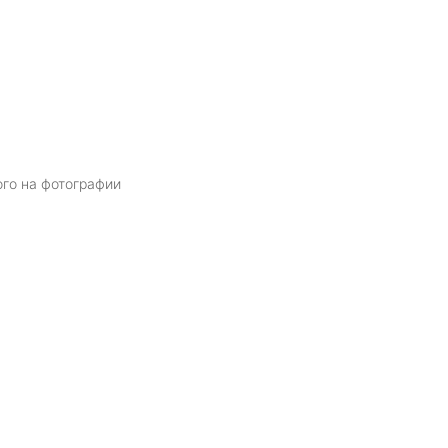
ого на фотографии
Я даю
согласие
на обработку персональных данных в соответств
политикой обработки персональных данных